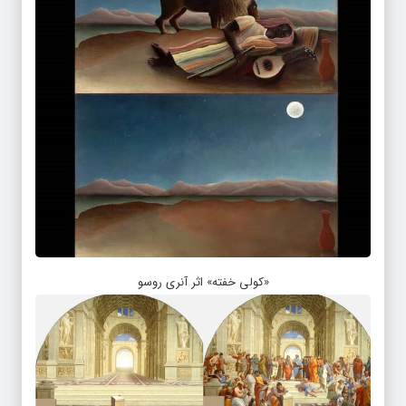
«کولی خفته» اثر آنری روسو