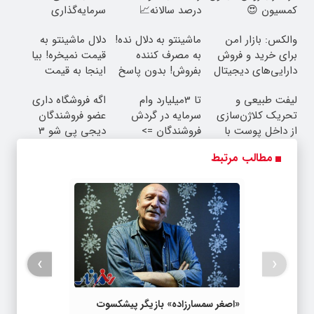
کمسیون 😍
درصد سالانه📈
سرمایه‌گذاری
دیجیتال
والکس: بازار امن
ماشینتو به دلال نده!
دلال ماشینتو به
برای خرید و فروش
به مصرف کننده
قیمت نمیخره! بیا
دارایی‌های دیجیتال
بفروش! بدون پاسخ
اینجا به قیمت
به یک تماس
بفروش*فقط خریدار
لیفت طبیعی و
تا 3میلیارد وام
اگه فروشگاه داری
واقعی*
تحریک کلاژن‌سازی
سرمایه در گردش
عضو فروشندگان
از داخل پوست با
فروشندگان =>
دیجی پی شو 3
24ماه ماندگاری ✅
فروشگاهت رو ثبت
میلیارد وام بگیر
مطالب مرتبط
جوان شو
کن
›
‹
«اصغر سمسارزاده» بازیگر پیشکسوت