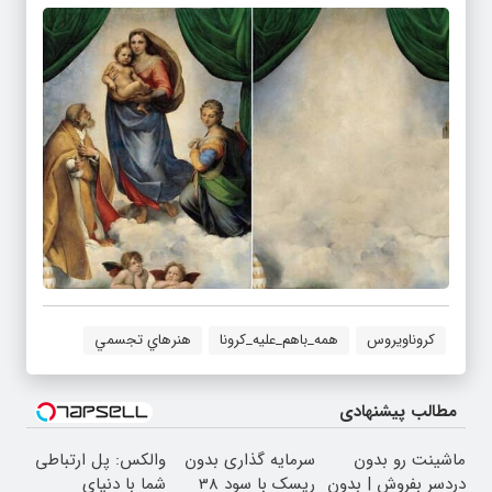
کروناویروس
همه_باهم_علیه_کرونا
هنرهاي تجسمي
مطالب پیشنهادی
ماشینت رو بدون
سرمایه گذاری بدون
والکس: پل ارتباطی
دردسر بفروش | بدون
ریسک با سود 38
شما با دنیای