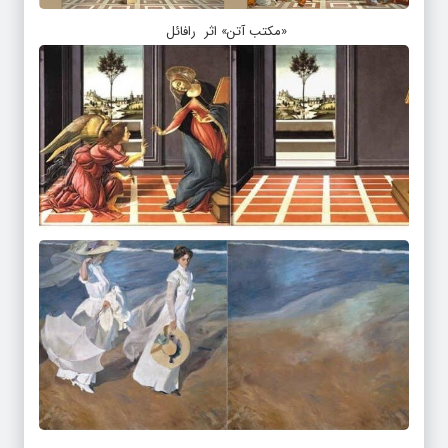
«مکتب آتن» اثر رافائل