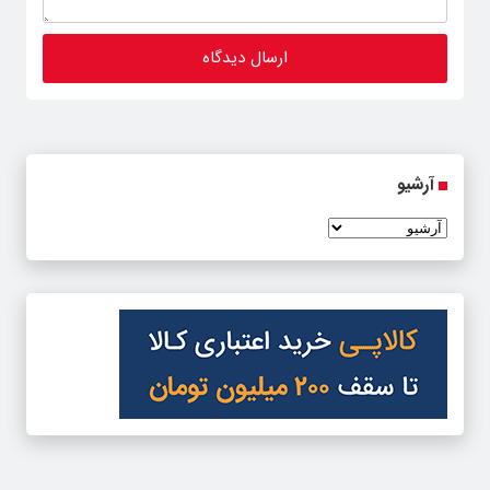
آرشیو