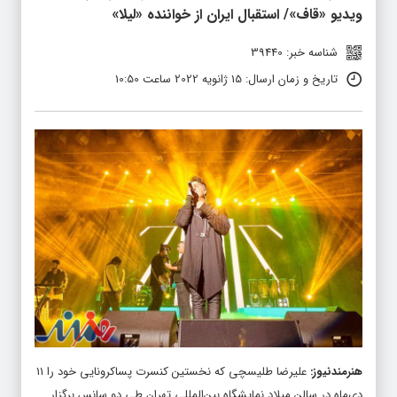
ویدیو «قاف»/ استقبال ایران از خواننده «لیلا»
شناسه خبر: 39440
تاریخ و زمان ارسال: 15 ژانویه 2022 ساعت 10:50
هنرمندنیوز
:
علیرضا طلیسچی که نخستین کنسرت پساکرونایی خود را ۱۱
دی‌ماه در سالن میلاد نمایشگاه بین‌المللی تهران طی دو سانس برگزار