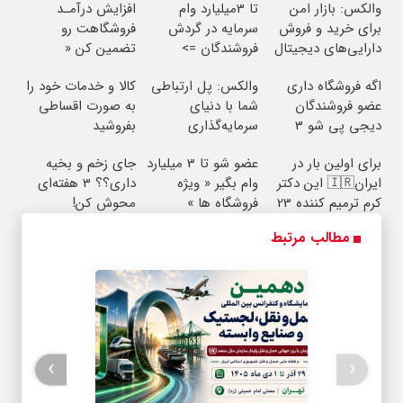
والکس: بازار امن
تا 3میلیارد وام
افزایش درآمـد
برای خرید و فروش
سرمایه در گردش
فروشگاهت رو
دارایی‌های دیجیتال
فروشندگان =>
تضمین کن «
فروشگاهت رو ثبت
فروشگاهت رو ثبت
اگه فروشگاه داری
والکس: پل ارتباطی
کالا و خدمات خود را
کن
کن »
عضو فروشندگان
شما با دنیای
به صورت اقساطی
دیجی پی شو 3
سرمایه‌گذاری
بفروشید
میلیارد وام بگیر
دیجیتال
برای اولین بار در
عضو شو تا 3 میلیارد
جای زخم و بخیه
ایران🇮🇷 این دکتر
وام بگیر « ویژه
داری؟؟ 3 هفته‌ای
کرم ترمیم کننده 23
فروشگاه ها »
محوش کن!
روزه ساخت!
مطالب مرتبط
›
‹