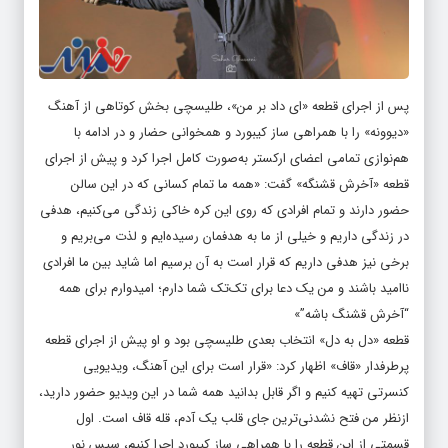
پس از اجرای قطعه «ای داد بر من»، طلیسچی بخش کوتاهی از آهنگ
«دیوونه» را با همراهی ساز کیبورد و همخوانی حضار و در ادامه با
هم‌نوازی تمامی اعضای ارکستر به‌صورت کامل اجرا کرد و پیش از اجرای
قطعه «آخرش قشنگه» گفت: «همه ما تمام کسانی که در این سالن
حضور دارند و تمام افرادی که روی این کره خاکی زندگی می‌کنیم، هدفی
در زندگی داریم و خیلی از ما به هدفمان رسیده‌ایم و لذت می‌بریم و
برخی نیز هدفی داریم که قرار است به آن برسیم اما شاید بین ما افرادی
ناامید باشند و من یک دعا برای تک‌تک شما دارم؛ امیدوارم برای همه
“آخرش قشنگ باشه”»
قطعه «دل به دل» انتخاب بعدی طلیسچی بود و او پیش از اجرای قطعه
پرطرفدار «قاف» اظهار کرد: «قرار است برای این آهنگ، ویدیویی
کنسرتی تهیه کنیم و اگر قابل بدانید همه شما در این ویدیو حضور دارید،
ازنظر من فتح نشدنی‌ترین جای قلب یک آدم، قله قاف است. اول
قسمتی از این قطعه را با همراهی ساز کیبورد اجرا کنیم، سپس نور