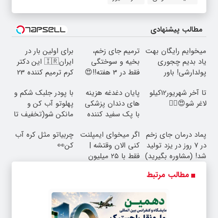
مطالب پیشنهادی
میخوایم رایگان بهت
ترمیم جای زخم،
برای اولین بار در
یاد بدیم چجوری
بخیه و سوختگی
ایران🇮🇷 این دکتر
پولدارشی! باور
فقط در 3 هفته!!😍
کرم ترمیم کننده 23
نداری امتحانش
روزه ساخت!
تا آخر شهریور12کیلو
پایان دغدغه هزینه
با پودر جلبک شکم و
مجانیه
لاغر شو😍👌🏻
های دندان پزشکی
پهلوتو آب کن و
با پک سفید کننده
مانکن شو(تخفیف تا
خانگی
امشب)
پماد درمان جای زخم
اگر میخوای ایمپلنت
چربیاتو مثل کره آب
در ۷ روز در یزد تولید
کنی الان وقتشه |
کن👀
شد! (مشاوره بگیرید)
فقط با ۲۵ میلیون
تومان!!!
مطالب مرتبط