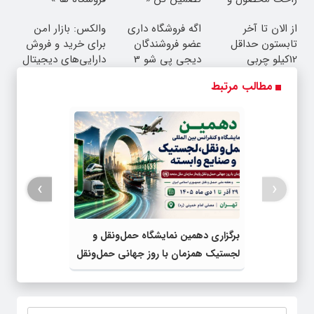
خدماتت رو بفروش
فروشگاهت رو ثبت
از الان تا آخر
اگه فروشگاه داری
والکس: بازار امن
کن »
تابستون حداقل
عضو فروشندگان
برای خرید و فروش
12کیلو چربی
دیجی پی شو 3
دارایی‌های دیجیتال
میسوزونی!
میلیارد وام بگیر
مطالب مرتبط
›
‹
برگزاری دهمین نمایشگاه حمل‌ونقل و
لجستیک همزمان با روز جهانی حمل‌ونقل
پایدار سازمان ملل متحد