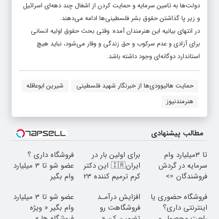
دولت‌ها به تامین سرمایه و حمایت کردن از اشغال چند دهه‌ای اسرائیل
و زیر پا گذاشتن حقوق بشر فلسطینی‌ها ادامه می‌دهند.
در انتهای بیانیه این هنرمندان آمده: وقتی بحث حقوق اولیه انسانی
برای آزادی و عدم سرکوب و حق زندگی و وقار می‌شود، نباید هیچ
استاندارد دوگانه‌ای وجود داشته باشد.
حمایت هالیوودی‌ها از خبرنگار شهید فلسطینی
شیرین ابوعاقله
هنرمندنیوز
مطالب پیشنهادی
تا 3میلیارد وام
برای اولین بار در
فروشگاه داری ؟
سرمایه در گردش
ایران🇮🇷 این دکتر
عضو شو تا 3 میلیارد
فروشندگان =>
کرم ترمیم کننده 23
وام بگیر
فروشگاهت رو ثبت
روزه ساخت!
فروشگاه حضوری یا
افزایش درآمـد
عضو شو تا 3 میلیارد
کن
اینترنتی داری؟
فروشگاهت رو
وام بگیر « ویژه
راحت محصول و
تضمین کن «
فروشگاه ها »