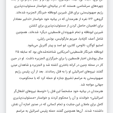
چهره‌های سرشناسی هستند که در بیانیه‌ای خواستار مسئولیت‌پذیری
رژیم صهیونیستی برای قتل شیرین ابوعاقله خبرنگار الجزیره شده‌اند.
گروهی ۱۲۶ نفره از هنرمندان که در بیانیه خود خواستار «تدابیر معنادار
برای اطمینان حاصل کردن از مسئولیت‌پذیری برای کشتن
شیرین ابوعاقله و تمام شهروندان فلسطینی دیگر» شده‌اند، همچنین
شامل آصف کاپادیا، میریم مارگولیس، بوتس رایلی،
استیو کوگان، نائومی کلاین، ابو اسد و پیتر گابریل می‌شود.
ابوعاقله خبرنگار فلسطینی-آمریکایی شناخته‌شده‌ای بود که سابقه ۲۵
سال پوشش اخبار فلسطین را برای خبرگزاری الجزیره داشت. او در حین
کار در محله جِنین در کرانه باختری کشته شد و الجزیره و شاهدان عینی
گفتند نیروهای اسرائیلی او را به قتل رساندند. بعد از آن، پلیس رژیم
صهیونیستی به مراسم تشییع جنازه او حمله کرد که با محکومیت
جهانی مواجه شد.
هنرمندان در بیانیه خود مشخصاً این قتل را «توسط نیروهای اشغال‌گر
اسرائیلی» خواندند و آن را محکوم کردند و خواستار «مسئولیت‌پذیری
کامل برای عاملان این جنایت و تمام کسانی که در صدور اجازه آن نقش
داشتند» شدند. آن‌ها همچنین گفتند حمله پلیس اسرائیل به مراسم