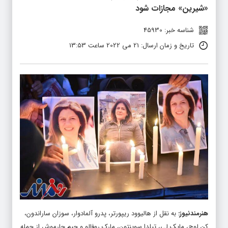
«شیرین» مجازات شود
شناسه خبر: 45930
تاریخ و زمان ارسال: 21 می 2022 ساعت 13:53
هنرمندنیوز
:
به نقل از هالیوود ریپورتر، پدرو آلمادوار، سوزان ساراندون،
کن لوچ، مایک لی، تیلدا سوینتون، مارک روفالو و جیم جارموش از جمله