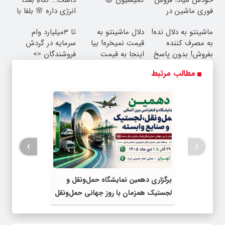
فوری ماشین در
انرژی داره 🌸 بلفا با
همراه مکانیک
25% تخفیف
ماشینتو به دلال نده!
دلال ماشینتو به
تا 3میلیارد وام
به مصرف کننده
قیمت نمیخره! بیا
سرمایه در گردش
بفروش! بدون پاسخ
اینجا به قیمت
فروشندگان =>
به یک تماس
بفروش*فقط خریدار
فروشگاهت رو ثبت
مطالب مرتبط
واقعی*
کن
›
‹
برگزاری دهمین نمایشگاه حمل‌ونقل و
لجستیک همزمان با روز جهانی حمل‌ونقل
پایدار سازمان ملل متحد