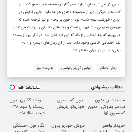
عباس کریمی‌ در پایان درباره سایر آثار ترجمه شده یو نسبو گفت: او
کتاب‌های دیگری غیر از مجموعه «هری هوله» دارد. اولین کتابش در
ایران «خورشید نیمه شب» بود؛ «خون بر برف» او نیز ترجمه شده که
قهرمان به نوعی ضد قهرمان است و یک قاتل داستان را روایت می‌کند و
می‌بینیم که چه اتفاقی رخ داد که این فرد قاتل شد. در آثار این نویسنده
نقد اجتماعی خاصی وجود دارد. بعد از آن رمان‌های «پسر» و «آدم
برفی» او نیز در ایران منتشر شد.
رمان خفاش
عباس کریمی‌عباسی
هنرمندنیوز
مطالب پیشنهادی
ماشینت رو بدون
بدون کمیسیون
سرمایه گذاری بدون
دردسر بفروش | بدون
خودروتو بفروش
ریسک با سود 38
کمسیون 😍
درصد سالانه📈
خریدار واقعی
فروش خودرو بدون
نگاهِ قبل، خستگی
خودش میاد! فروش
کمیسیون 😍
داشت... نگاهِ بعد،