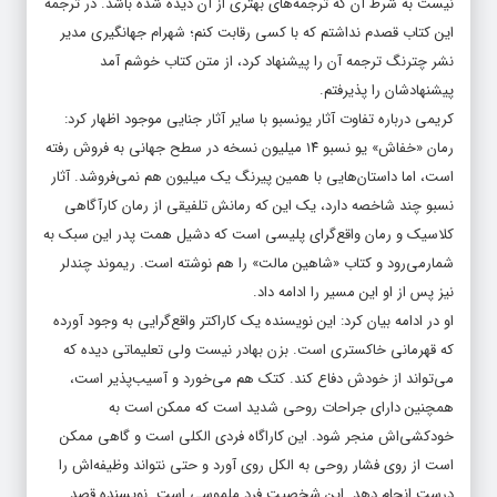
نیست به شرط آن که ترجمه‌های بهتری از آن دیده شده باشد. در ترجمه
این کتاب قصدم نداشتم که با کسی رقابت کنم؛ شهرام جهانگیری مدیر
نشر چترنگ ترجمه آن را پیشنهاد کرد، از متن کتاب خوشم آمد
پیشنهادشان را پذیرفتم.
کریمی درباره تفاوت آثار یونسبو با سایر آثار جنایی موجود اظهار کرد:
رمان «خفاش» یو نسبو ۱۴ میلیون نسخه در سطح جهانی به فروش رفته
است، اما داستان‌هایی با همین پیرنگ‌ یک میلیون هم نمی‌فروشد. آثار
نسبو چند شاخصه دارد، یک این که رمانش تلفیقی از رمان کارآگاهی
کلاسیک و رمان واقع‌گرای پلیسی است که دشیل همت پدر این سبک به
شمارمی‌رود و کتاب «شاهین مالت» را هم نوشته است. ریموند چندلر
نیز پس از او این مسیر را ادامه داد.
او در ادامه بیان کرد: این نویسنده یک کاراکتر واقع‌گرایی به وجود آورده
که قهرمانی خاکستری است. بزن بهادر نیست ولی تعلیماتی دیده که
می‌تواند از خودش دفاع کند. کتک هم می‌خورد و آسیب‌پذیر است،
همچنین دارای جراحات روحی شدید است که ممکن است به
خودکشی‌اش منجر شود. این کاراگاه فردی الکلی است و گاهی ممکن
است از روی فشار روحی به الکل روی‌ آورد و حتی نتواند وظیفه‌اش را
درست انجام دهد. این شخصیت فرد ملموسی است. نویسنده قصد