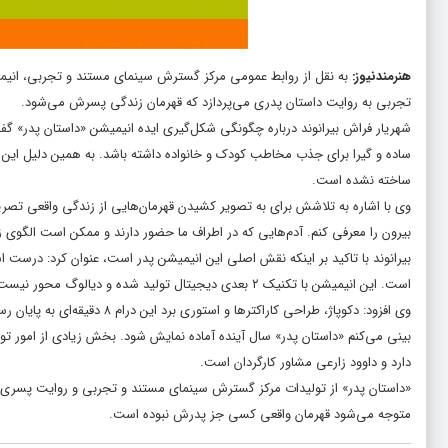
هنرمندنیوز
:
به نقل از روابط عمومی مرکز گسترش سینمای مستند و تجربی، انیمیش
تجربی به روایت داستان پدری می‌پردازد که قهرمان زندگی پسرش می‌شود.
شهریار فراش بیرانوند درباره چگونگی شکل‌گیری ایده انیمیشن «داستان پدر» گفت
ساده و گیرا برای جذب مخاطب کودک و خانواده داشته باشد. به همین دلیل این 
ساخته نشده است.
وی با اشاره به تلاشش برای به تصویر کشیدن قهرمان‌هایی از زندگی واقعی تصریح
بیرون را معرفی کنم. آدم‌هایی که در اطراف ما حضور دارند و ممکن است الگوی ز
بیرانوند با تاکید بر اینکه نقش اصلی این انیمیشن پدر است، عنوان کرد: درست است
است. این انیمیشن با تکنیک ۲ بعدی دیجیتال تولید شده و دیالوگ محور نیست.
وی افزود: دکوپاژ، طراحی کاراک
بینی می‌کنم «داستان پدر» سال آینده آماده نمایش شود. بخش زیادی از امور تولی
دارد و داوود زارعی مشاور کارگردان است.
«داستان پدر» از تولیدات مرکز گسترش سینمای مستند و تجربی و روایت پسری
متوجه می‌شود قهرمان واقعی کسی جز پدرش نبوده است.