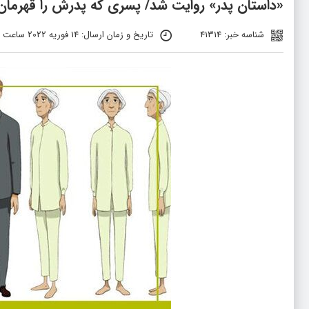
«داستان پدر» روایت شد/ پسری که پدرش را قهرمان 
شناسه خبر: 41314
تاریخ و زمان ارسال: 14 فوریه 2022 ساعت 13:51