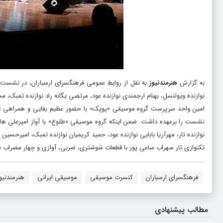
به گزارش
هنرمندنیوز
به نقل از روابط عمومی فرهنگسرای ارسباران، در نشست 
نوازنده ویولنسل، بهنام ارجمندی نوازنده عود، مرتضی یگانه راد نوازنده تمبک، مجی
امین واحد سرپرست گروه موسیقی «پوپک» با حضور عظیم بقایی و همراهی علی نو
نشست را برعهده داشت. ضمن اینکه گروه موسیقی «طلوع» با آواز امیرعلی ها
نوازنده تار، مهرآریا بابایی نوازنده عود، حمید کریمیان نوازنده تمبک، امیرحسین
تکنوازی تار سهراب ساعی پور با قطعات شوشتری، ضربی، آوازی و چهار مضراب 
فرهنگسرای ارسباران
کنسرت موسیقی
موسیقی ایرانی
هنرمندنیو
مطالب پیشنهادی