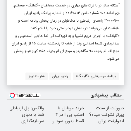
آستانه سال نو با ترانه‌های بهاری در خدمت مخاطبان «گلبانگ» هستیم.
وی ادامه داد: شماره تلفن ۲۲۱۶۸۰۱۳ و شماره پیامک رادیو ایران
۳۰۰۰۰۹۰۰ راه‌های ارتباطی با مخاطبان در زمان پخش برنامه است و
علاقه‌مندان می‌توانند ترانه‌های درخواستی خود را اعلام کنند.
«گلبانگ» با اجرای مریم نشیبا و به تهیه‌کنندگی ندا حاجی اسماعیلی و
صدابرداری شیما اهدایی وند از شنبه تا پنجشنبه ساعت ۱۵ از رادیو ایران
موج اف ام ردیف ۹۰ مگاهرتز و موج ای ام ردیف ۵۵۸ کیلوهرتز پخش
می‌شود.
برنامه موسیقایی «گلبانگ»
رادیو ایران
هنرمندنیوز
مطالب پیشنهادی
صورتت از سنت
خرید موبایل با
والکس: پل ارتباطی
پیرتر نشونت میده؟
اسنپ پی | در ۴
شما با دنیای
اندولیفت برش
قسط بدون سود و
سرمایه‌گذاری
می‌گردونه 🔰
کارمزد!
دیجیتال