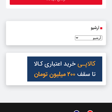
آرشیو