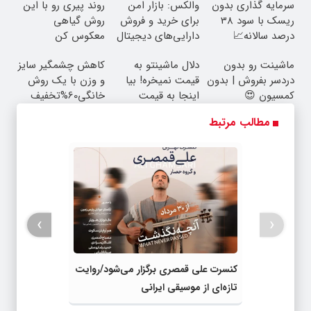
سرمایه گذاری بدون
والکس: بازار امن
روند پیری رو با این
ریسک با سود 38
برای خرید و فروش
روش گیاهی
درصد سالانه📈
دارایی‌های دیجیتال
معکوس کن
ماشینت رو بدون
دلال ماشینتو به
کاهش چشمگیر سایز
دردسر بفروش | بدون
قیمت نمیخره! بیا
و وزن با یک روش
کمسیون 😍
اینجا به قیمت
خانگی60%تخفیف
بفروش*فقط خریدار
مطالب مرتبط
واقعی*
›
‹
کنسرت علی قمصری برگزار می‌شود/روایت
تازه‌ای از موسیقی ایرانی