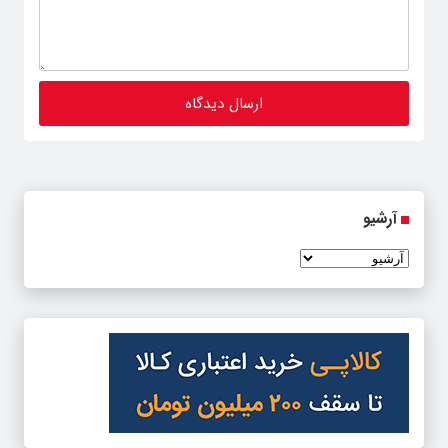
آرشیو