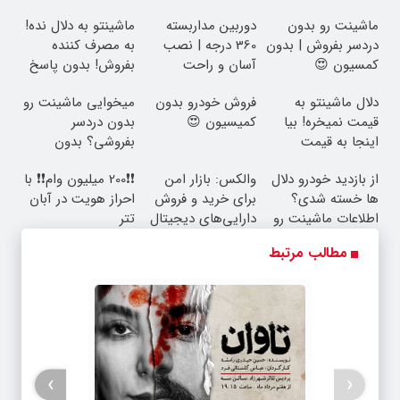
ماشینت رو بدون
دوربین مداربسته
ماشینتو به دلال نده!
دردسر بفروش | بدون
360 درجه | نصب
به مصرف کننده
کمسیون 😍
آسان و راحت
بفروش! بدون پاسخ
به یک تماس
دلال ماشینتو به
فروش خودرو بدون
میخوایی ماشینت رو
قیمت نمیخره! بیا
کمیسیون 😍
بدون دردسر
اینجا به قیمت
بفروشی؟ بدون
بفروش*فقط خریدار
کمیسیون
از بازدید خودرو دلال
والکس: بازار امن
❗❗200 میلیون وام❗❗ با
واقعی*
ها خسته شدی؟
برای خرید و فروش
احراز هویت در آبان
اطلاعات ماشینت رو
دارایی‌های دیجیتال
تتر
اینجا ثبت کن
مطالب مرتبط
›
‹