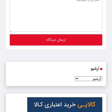
آرشیو