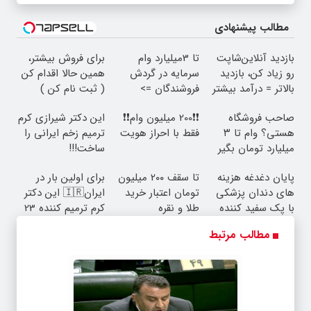
مطالب پیشنهادی
بازدید آنلاین‌شاپت
تا 3میلیارد وام
برای فروش بیشتر،
رو زیاد کن، بازدید
سرمایه در گردش
همین حالا اقدام کن
بالاتر = درآمد بیشتر
فروشندگان =>
( ثبت نام کن )
فروشگاهت رو ثبت
صاحب فروشگاه
❗❗200 میلیون وام❗❗
این دکتر شیرازی کرم
کن
هستی؟ وام تا ۳
فقط با احراز هویت
ترمیم زخم ایرانی را
میلیارد تومان بگیر
ساخت!!!
پایان دغدغه هزینه
تا سقف 2۰۰ میلیون
برای اولین بار در
های دندان پزشکی
تومان اعتبار خرید
ایران🇮🇷 این دکتر
با پک سفید کننده
طلا و نقره
کرم ترمیم کننده 23
خانگی
روزه ساخت!
مطالب مرتبط