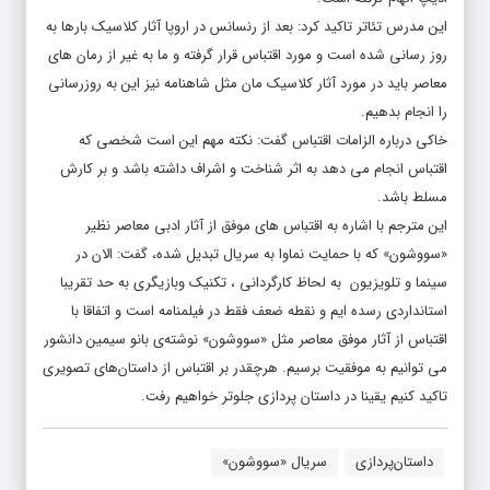
این مدرس تئاتر تاکید کرد: بعد از رنسانس در اروپا آثار کلاسیک بارها به
روز رسانی شده است و مورد اقتباس قرار گرفته و ما به غیر از رمان های
معاصر باید در مورد آثار کلاسیک مان مثل شاهنامه نیز این به روز‌رسانی
را انجام بدهیم.
خاکی درباره الزامات اقتباس گفت: نکته مهم این است شخصی که
اقتباس انجام می دهد به اثر شناخت و اشراف داشته باشد و بر کارش
مسلط باشد.
این مترجم با اشاره به اقتباس های موفق از آثار ادبی معاصر نظیر
«سووشون» که با حمایت نماوا به سریال تبدیل شده، گفت: الان در
سینما و تلویزیون به لحاظ کارگردانی ، تکنیک وبازیگری به حد تقریبا
استانداردی رسده ایم و نقطه ضعف فقط در فیلمنامه است و اتفاقا با
اقتباس از آثار موفق معاصر مثل «سووشون» نوشته‌ی بانو سیمین دانشور
می توانیم به موفقیت برسیم. هرچقدر بر اقتباس از داستان‌های تصویری
تاکید کنیم یقینا در داستان پردازی جلوتر خواهیم رفت.
داستان‌پردازی
سریال «سووشون»