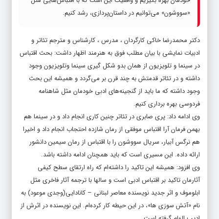
خودمان بهره بگیریم و واقعیت این است که با اقتباس‌هایی مثل
«سووشون» می‌توانیم در داستان‌پردازی، رشد کنیم.
دکتر محمدرضا خاکی کارگردان ، مدرس ، کارشناس و مترجم تئاتر و
ادبیات نمایشی با بیان مطلب فوق به هنرمند اظهار داشت: بحث اقتباس
در سینما و تلویزیون از همان بدو شکل گیری سینما وتلویزیون وجود
داشته و در تئاتر قدمتش به چند قرن بر می‌گردد و همیشه این بحث
وجود داشته که ما باید از گنجینه‌های ادبی خودمان مثل شاهنامه
فردوسی بهره برداری کنیم.
وی ادامه داد: پری صابری در تئاتر چنین کاری انجام داد و در سینما هم
بهمن فرمان آرا اقتباس موفقی از رمان شازده احتجاب انجام داد و اخیرا
هم نرگس آبیار، سریال سووشون را با اقتباس از رمان سیمین دانشور
ارائه داده. این مسیری است که باید همچنان ادامه داشته باشد.
وی افزود: همیشه این تاکید را داشته‌ام که راه ارتقای سطح کیفی
آثارمان تاکید بر اقتباس ادبی است و سالها با ترجمه آثار فاخری مثل
ابلوموف و اثر جدید نویسنده معاصر لبنانی – کانادایی(وجدی موعود) به
نام «آتش سوزی ها»، در این حیطه کار کرده‌ام. این نویسنده در اثرش از
ادیپ الهام گرفته است.