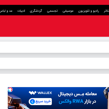
ئاتر
رادیو و تلویزیون
موسیقی
تجسمی
گردشگری
ادبیات
مد و لباس