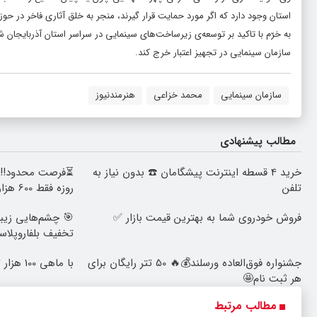
استان وجود دارد که اگر مورد حمایت قرار گیرند، منجر به خلق آثاری فاخر در حوز
به خرّم با تاکید بر توسعه‌ی زیرساخت‌های سینمایی در سراسر استان آذربایجان
سازمان سینمایی در تجهیز اعتبار خرج کند.
سازمان سینمایی
محمد خزاعی
هنرمندنيوز
مطالب پیشنهادی
خرید 4 قسطه اینترنت پیشگامان ☎️ بدون نیاز به
تلفن
روزه فقط 600 هزارتومان!!
فروش خودروی شما به بهترین قیمت بازار ✅
تخفیف بلفاروپلاس
جشنواره فوق‌العاده ورسلند💰🔥 50 تتر رایگان برای
با ماهی 100 هزار تومان، بی‌وقفه دانلود کن!!
هر ثبت نام🤩
مطالب مرتبط