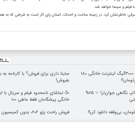
ه فیلم و سینما خواهد شد.
 شرقی خاطرنشان کرد: در زمینه ساخت و احداث، استان پای کار است به شرطی که به هما
⏳فرصت محدود!! 3000گیگ اینترنت خانگی 180
ساینا داری برای فروش؟ با کارنامه به 
بفروش!
🎯 چشم‌هایی زیباتر، نگاهی جوان‌تر! ✨ 25%
🥳 تماشای نامحدود فیلم و سریال با ای
تی
خانگی پیشگامان فقط ماهی 100
فروش راحت پژو ۲۰6، بدون کمیسیون و دردسر