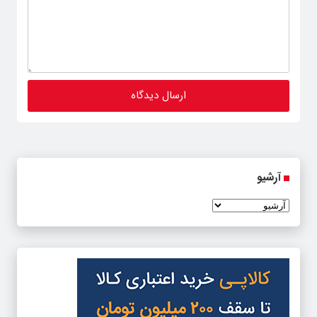
آرشیو