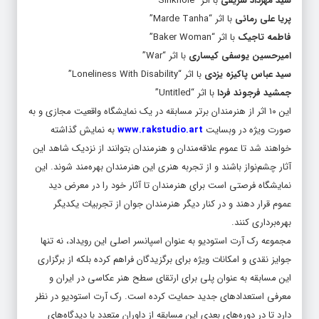
سید مهرداد شریفی
با اثر “Sinkhole”
پریا علی رمائی
با اثر “Marde Tanha”
فاطمه تاجیک
با اثر “Baker Woman”
امیرحسین یوسفی کیساری
با اثر “War”
سید عباس پاکیزه یزدی
با اثر “Loneliness With Disability”
جمشید فرجوند فردا
با اثر “Untitled”
این ۱۰ اثر از هنرمندان برتر مسابقه در یک نمایشگاه واقعیت مجازی و به
صورت ویژه در وبسایت
www.rakstudio.art
به نمایش گذاشته
خواهند شد تا عموم علاقه‌مندان و هنرمندان بتوانند از نزدیک شاهد این
آثار چشم‌نواز باشند و از تجربه هنری این هنرمندان بهره‌مند شوند. این
نمایشگاه فرصتی است برای هنرمندان تا آثار خود را در معرض دید
عموم قرار دهند و در کنار دیگر هنرمندان جوان از تجربیات یکدیگر
بهره‌برداری کنند.
مجموعه رک آرت استودیو به عنوان اسپانسر اصلی این رویداد، نه تنها
جوایز نقدی و امکانات ویژه برای برگزیدگان فراهم کرده بلکه از برگزاری
این مسابقه به عنوان پلی برای ارتقای سطح هنر عکاسی در ایران و
معرفی استعدادهای جدید حمایت کرده است. رک آرت استودیو در نظر
دارد تا در دوره‌های بعدی این مسابقه از داوران متعدد با دیدگاه‌های