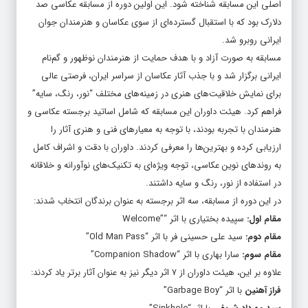
اصلی این مسابقه شناخته شود. این اولین دوره از مسابقه عکاسی صد
دلارک بود که با استقبال گسترده‌ای از سوی عکاسان و هنرمندان جوان
ایرانی روبرو شد.
مسابقه به صورت آزاد و با هدف حمایت از هنرمندان نوظهور و گم‌نام
ایرانی برگزار شد و با جذب آثار عکاسان از سراسر ایران، فرصتی عالی
برای نمایش خلاقیت‌های هنری در زمینه‌های مختلف “نور، رنگ، سایه”
فراهم کرد. هیئت داوران این مسابقه که شامل اساتید برجسته عکاسی و
هنرمندان با تجربه بودند، با توجه به معیارهای فنی و هنری آثار را
ارزیابی کرده و بهترین‌ها را معرفی کردند. داوران با دقت و اشراف کامل
به روندهای نوین عکاسی، توجه ویژه‌ای به تکنیک‌های نوآورانه و خلاقانه
در استفاده از نور، رنگ و سایه داشتند.
در این دوره از مسابقه، سه اثر برجسته به عنوان برندگان انتخاب شدند:
مقام اول:
سپیده بختیاری با اثر “”Welcome
مقام دوم:
سید علی حسینی فر با اثر “Old Man Pass”
مقام سوم:
سارا بهاری با اثر “Companion Shadow”
علاوه بر این، هیئت داوران از ۷ اثر دیگر نیز به عنوان آثار برتر یاد کردند:
فراز آهنین
با اثر “Garbage Boy”