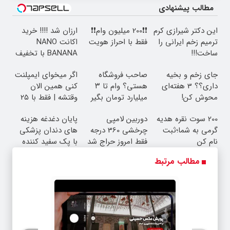
مطالب پیشنهادی
این دکتر شیرازی کرم
❗❗200 میلیون وام❗❗
ارزان شد !!!! خرید
ترمیم زخم ایرانی را
فقط با احراز هویت
اکانت NANO
ساخت!!!
BANANA با تخفیف
ویژه
جای زخم و بخیه
صاحب فروشگاه
اگر میخوای ایمپلنت
داری؟؟ 3 هفته‌ای
هستی؟ وام تا ۳
کنی همین الان
محوش کن!
میلیارد تومان بگیر
وقتشه | فقط با ۲۵
میلیون تومان!!!
200 سوت نقره هدیه
دوربین لامپی
پایان دغدغه هزینه
گرمی به شما؛ثبت
چرخشی 360 درجه
های دندان پزشکی
نام کن
فقط امروز حراج شد
با پک سفید کننده
🔥 پرداخت درب
خانگی
مطالب مرتبط
منزل