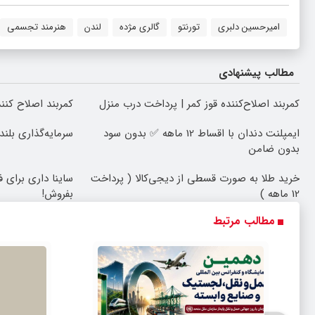
امیرحسین دلبری
تورنتو
گالری مژده
لندن
هنرمند تجسمی
مطالب پیشنهادی
کمربند اصلاح‌کننده قوز کمر | پرداخت درب منزل
کمربند اصلاح کننده
ایمپلنت دندان با اقساط 12 ماهه ✅ بدون سود
سرمایه‌گذاری بلند
بدون ضامن
خرید طلا به صورت قسطی از دیجی‌کالا ( پرداخت
ساینا داری برای ف
12 ماهه )
بفروش!
مطالب مرتبط