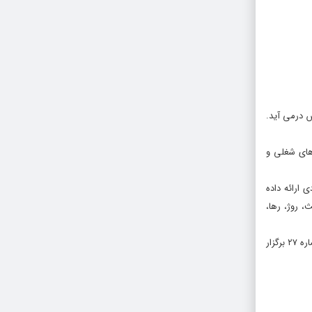
ش درمی آید.
‌های شغلی و
 ارائه داده
ی در گالری‌های ثالث، روژ، رها،
مراسم افتتاحیه نمایشگاه «زیر سقف شیشه‌ای» روز جمعه ۶ اردیبهشت از ساعت ۱۶ تا ۲۰ در گالری مژده واقع در سعادت‌آباد، خیابان علامه شمالی، خیابان ۱۸ شرقی، شماره ۲۷ برگزار