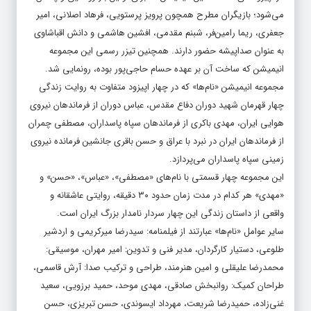
می‌شود؛ بازیگران مطرح همچون پرویز پرستویی، فرهاد اصلانی، امیر
جعفری، ریما رامین‌فر، شبنم مقدمی، افشین هاشمی و دانش اقباشاوی
به عنوان صداپیشه حضور دارند. همچنین تیزر رسمی این مجموعه
انیمیشن که ساخت آن بر عهده حسام حاجی‌پور بوده، رونمایی شد.
مجموعه انیمیشن «نام‌ها» که در چهار اپیزود متفاوت به روایت زندگی
چهار قهرمان شهید دوران دفاع مقدس، عباس دوران از فرماندهان نیروی
هوایی ایران، مهدی باکری از فرماندهان سپاه پاسداران، مصطفی چمران
از فرماندهان ایران در نبرد با عراق و حسن باقری جانشین فرمانده نیروی
زمینی سپاه پاسداران می‌پردازد.
این مجموعه چهار قسمتی با نام‌های «مصطفی»، «عباس»، «حسن» و
«مهدی» هر کدام در مدت زمان حدود ۳۰ دقیقه، روایتی عاشقانه و
واقعی از داستان زندگی این چهار سردار نامدار بزرگ ایران است.
سایر عوامل «نام‌ها» عبارتند از فیلمنامه: سیدرضا میرکریمی و اردشیر
طلوعی، دستیار کارگردان، مدیر فنی و تدوین: امیر مهران، موسیقی:
محمدرضا علیقلی و امین هنرمند، طراحی و ترکیب صدا: آرش قاسمی،
طراحان کمیک: روانبخش صادقی، مهدی موحد، حمید برزویی، سعید
غنی‌زاده، حمیدرضا شریعت، مهرداد ایسوندی، حسن تبریزی، حسن