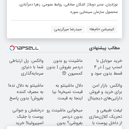
نوزادیان، مدیر دوبلاژ: اشکان صادقی، روابط عمومی: زهرا دمزآبادی،
محصول سازمان سینمایی سوره.
انیمیشن «نام‌ها»
سیدرضا میرکریمی
مطالب پیشنهادی
خرید موبایل با
ماشینت رو بدون
والکس: پل ارتباطی
اسنپ پی | در ۴
دردسر بفروش | بدون
شما با دنیای
قسط بدون سود و
کمسیون 😍
سرمایه‌گذاری
کارمزد!
دیجیتال
والکس: بازار امن
دلال ماشینتو به
ماشینتو به دلال نده!
برای خرید و فروش
قیمت نمیخره! بیا
به مصرف کننده
دارایی‌های دیجیتال
اینجا به قیمت
بفروش! بدون پاسخ
بفروش*فقط خریدار
به یک تماس
لیفت طبیعی و
میخوایی ماشینت رو
درخشش و جوانی
واقعی*
تحریک کلاژن‌سازی
بدون دردسر
پوست با جلبک
از داخل پوست با
بفروشی؟ بدون
اسپیرولینا! خرید