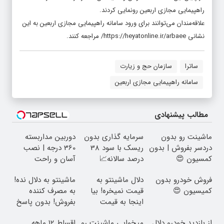
راهپیمایی مجازی اربعین رونمایی کردند.
علاقه‌مندان می‌توانند برای ورود سامانه راهپیمایی مجازی اربعین به این
نشانی
https://heyatonline.ir/arbaee/
مراجعه کنند.
ساترا
سازمان حج و زیارت
سامانه راهپیمایی مجازی اربعین
مطالب پیشنهادی
ماشینت رو بدون
سرمایه گذاری بدون
دوربین مداربسته
دردسر بفروش | بدون
ریسک با سود 38
360 درجه | نصب
کمسیون 😍
درصد سالانه📈
آسان و راحت
فروش خودرو بدون
دلال ماشینتو به
ماشینتو به دلال نده!
کمیسیون 😍
قیمت نمیخره! بیا
به مصرف کننده
اینجا به قیمت
بفروش! بدون پاسخ
بفروش*فقط خریدار
به یک تماس
از بازدید خودرو دلال
میخوایی ماشینت رو
اقساط ۱۲ ماهه
واقعی*