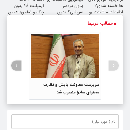
ها خسته شدی؟
بدون دردسر
ایمپلنت 🦷 بدون
اطلاعات ماشینت رو
بفروشی؟ بدون
چک و ضامن؛ همین
اینجا ثبت کن
کمیسیون
امروز اقدام کن ✅
مطالب مرتبط
›
‹
سرپرست معاونت پایش و نظارت
محتوای ساترا منصوب شد