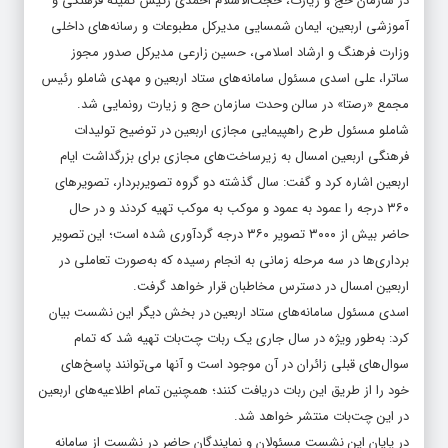
در سازمان حج و زیارت، حجت‌الاسلام احمدی رئیس کمیته فرهنگی و
آموزشی اربعین، ایمان شمسایی مدیرکل مطبوعات و رسانه‌های داخلی
وزارت فرهنگ و ارشاد اسلامی، حسین زارعی مدیرکل صدور مجوز
ساترا، علی اسدی مسئول سامانه‌های ستاد اربعین و مهدی شاملو رئیس
مجمع «رصتا» در سالن وحدت سازمان حج و زیارت رونمایی شد.
شاملو مسئول طرح راهپیمایی مجازی اربعین در توضیح تولیدات
فرهنگی اربعین امسال به زیرساخت‌های مجازی برای بزرگداشت ایام
اربعین اشاره کرد و گفت: سال گذشته دو گروه تصویربردار، تصویر‌های
۳۶۰ درجه را عمود به عمود و موکب به موکب تهیه کردند و در حال
حاضر بیش از ۳۰۰۰ تصویر ۳۶۰ درجه گردآوری شده است؛ این تصویر
برداری‌ها در سه مرحله زمانی به انجام رسیده که به‌صورت تعاملی در
اربعین امسال در دسترس مخاطبان قرار خواهد گرفت.
اسدی مسئول سامانه‌های ستاد اربعین در بخش دیگر این نشست بیان
کرد: به‌طور ویژه در سال جاری یک ربات چت‌بات تهیه شد که تمام
سوال‌های قبلی زائران در آن موجود است و آنها می‌توانند پاسخ‌های
خود را از طریق این ربات دریافت کنند؛ همچنین تمام اطلاعیه‌های اربعین
در این چت‌بات منتشر خواهد شد.
در پایان این نشست مسئولان و نمایندگان حاضر در نشست از سامانه