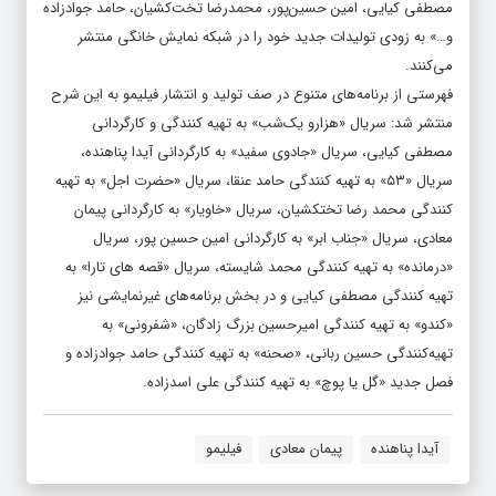
مصطفی کیایی، امین حسین‌پور، محمدرضا تخت‌کشیان، حامد جوادزاده
و…» به زودی تولیدات جدید خود را در شبکه نمایش خانگی منتشر
می‌کنند.
فهرستی از برنامه‌های متنوع در صف تولید و انتشار فیلیمو به این شرح
منتشر شد: سریال «هزارو یک‌شب» به تهیه کنندگی و کارگردانی
مصطفی کیایی، سریال «جادوی سفید» به کارگردانی آیدا پناهنده،
سریال «۵۳» به تهیه کنندگی حامد عنقا، سریال «حضرت اجل» به تهیه
کنندگی محمد رضا تختکشیان، سریال «خاویار» به کارگردانی پیمان
معادی، سریال «جناب ابر» به کارگردانی امین حسین پور، سریال
«درمانده» به تهیه کنندگی محمد شایسته، سریال «قصه های تارا» به
تهیه کنندگی مصطفی کیایی و در بخش برنامه‌های غیرنمایشی نیز
«کندو» به تهیه کنندگی امیرحسین بزرگ زادگان، «شفرونی» به
تهیه‌کنندگی حسین ربانی، «صحنه» به تهیه کنندگی حامد جوادزاده و
فصل جدید «گل یا پوچ» به تهیه کنندگی علی اسدزاده.
آیدا پناهنده
پیمان معادی
فیلیمو