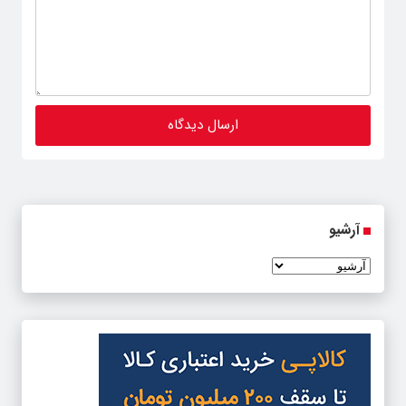
آرشیو