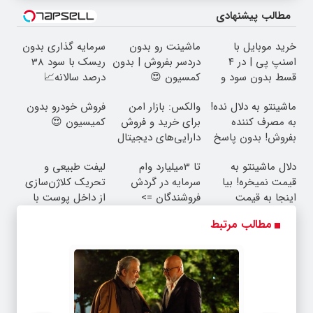
مطالب پیشنهادی
خرید موبایل با
ماشینت رو بدون
سرمایه گذاری بدون
اسنپ پی | در ۴
دردسر بفروش | بدون
ریسک با سود 38
قسط بدون سود و
کمسیون 😍
درصد سالانه📈
کارمزد!
ماشینتو به دلال نده!
والکس: بازار امن
فروش خودرو بدون
به مصرف کننده
برای خرید و فروش
کمیسیون 😍
بفروش! بدون پاسخ
دارایی‌های دیجیتال
به یک تماس
دلال ماشینتو به
تا 3میلیارد وام
لیفت طبیعی و
قیمت نمیخره! بیا
سرمایه در گردش
تحریک کلاژن‌سازی
اینجا به قیمت
فروشندگان =>
از داخل پوست با
بفروش*فقط خریدار
فروشگاهت رو ثبت
24ماه ماندگاری ✅
مطالب مرتبط
واقعی*
کن
جوان شو