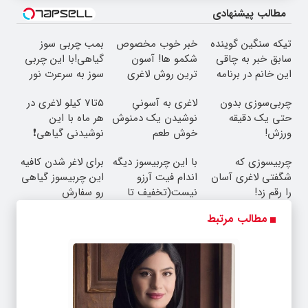
مطالب پیشنهادی
تیکه سنگین گوینده
خبر خوب مخصوص
بمب چربی سوز
سابق خبر به چاقی
شکمو ها! آسون
گیاهی!با این چربی
این خانم در برنامه
ترین روش لاغری
سوز به سرعرت نور
زنده😳ببین چیشد
معرفی شد
لاغر شو با مجوز
چربی‌سوزی بدون
لاغری به آسونیِ
5تا7 کیلو لاغری در
بهداشت
حتی یک دقیقه
نوشیدن یک دمنوش
هر ماه با این
ورزش!
خوش طعم
نوشیدنی گیاهی❗
سفارش با نصف
چربیسوزی که
با این چربیسوز دیگه
برای لاغر شدن کافیه
قیمت🔥
شگفتی لاغری آسان
اندام فیت آرزو
این چربیسوز گیاهی
را رقم زد!
نیست(تخفیف تا
رو سفارش
امشب)
بدی(50%تخفیف تا
مطالب مرتبط
امشب)