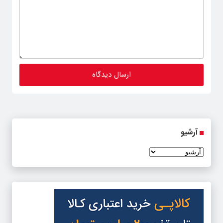
آرشیو