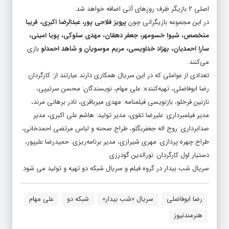
اصلی ۲ بازیگر ظرف روزهای آتی اضافه خواهد شد.
در این مجموعه بازیگرانی چون
پرویز فلاحی پور، عبدالرضا اکبری، فریبا
متخصص، شیوا خسومهر، جعفر دهقان، مهدی سلوکی، پویا امینی،
سارا احمدیان، بهزاد خداویسی، مریم موسویان و شاهد احمدلو
بازی
می‌کنند.
تعدادی از عواملی که در این سریال همکاری دارند عبارتند از: کارگردان:
رضا ابوفاضلی، تهیه‌کننده: علی مهام، نویسندگان: محسن سرتیپی،
نازنین فرخلو، بازنویسی فیلمنامه: مهدی میرباقری، نادر برهانی مرند،
مدیر فیلمبرداری: علیرضا تقوی، مدیر تولید: هاشم علی اکبری، مدیر
صدابرداری: روح اله جعفربگلو، طراح صحنه و لباس مرتضی احمدخانی،
طراح چهره پردازی: مهری شیرازی، مدیر برنامه‌ریزی: حمیدرضا علیپور،
دستیار اول کارگردان: نورالدین گودرزی
سریال شب بیدار در
گروه فیلم و سریال شبکه دو
تهیه و تولید می شود
رضا ابوفاضلی
سریال «شب بیدار»
شبکه دو
علی مهام
هنرمندنیوز