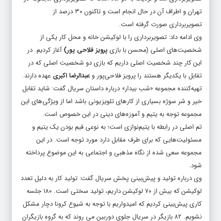
تهران و اطراف آن در حال انجام است و تاکنون ۳۰ درصد از
تصویربرداری صورت گرفته است.
وی ادامه داد: تصویربرداری را با لوکیشن خانه و محل کار یکی از
شخصیت‌های اصلی (محسن با بازی
پرویز فلاحی پور)
آغاز کردیم. در
این کار چند شخصیت اصلی داریم که بازی دو شخصیت اصلی که در
تقابل با یکدیگر هستند را پرویز فلاحی‌پور و
عبدالرضا اکبری
عهده دارند.
تهیه‌کننده مجموعه
«شب بیدار»
درباره داستان سریال گفت: شاید تقابل
خیر و شر سوژه بسیاری از کارهای تلویزیونی باشد اما از ویژگی‌های این
مجموعه توجه به یتیم و آموزه‌های دینی در این خصوص است.
تم اصلی در رابطه با
یتیم‌نوازی
است؛ به نوعی قیم بودن یک یتیم و
مسئولیت‌هایی که برای طرف مقابل دارد مورد توجه است. در این
مجموعه سعی شده از نگاه مذهبی و اجتماعی به این موضوع پرداخته
شود.
وی درباره تولید و پیش‌بینی پخش سریال گفت: تولید کار به دلیل تعدد
لوکیشن که بیش از ۷۰ لوکیشن داریم، تولید سختی است. ۱۸۰ جلسه
کاری پیش‌بینی کردیم که امیدواریم با توجه به شیوع کرونا دچار مشکل
نشویم. ۸۲ بازیگر در سریال جلوی دوربین می روند که به گروه بازیگران