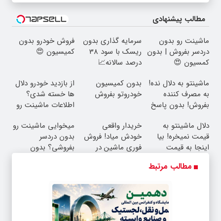
مطالب پیشنهادی
ماشینت رو بدون
سرمایه گذاری بدون
فروش خودرو بدون
دردسر بفروش | بدون
ریسک با سود 38
کمیسیون 😍
کمسیون 😍
درصد سالانه📈
ماشینتو به دلال نده!
بدون کمیسیون
از بازدید خودرو دلال
به مصرف کننده
خودروتو بفروش
ها خسته شدی؟
بفروش! بدون پاسخ
اطلاعات ماشینت رو
به یک تماس
اینجا ثبت کن
دلال ماشینتو به
خریدار واقعی
میخوایی ماشینت رو
قیمت نمیخره! بیا
خودش میاد! فروش
بدون دردسر
اینجا به قیمت
فوری ماشین در
بفروشی؟ بدون
بفروش*فقط خریدار
همراه مکانیک
کمیسیون
مطالب مرتبط
واقعی*