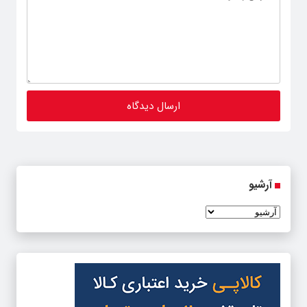
آرشیو