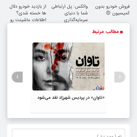
به یک تماس
بفروش*فقط خریدار
کمیسیون
فروش خودرو بدون
والکس: پل ارتباطی
از بازدید خودرو دلال
واقعی*
کمیسیون 😍
شما با دنیای
ها خسته شدی؟
سرمایه‌گذاری
اطلاعات ماشینت رو
دیجیتال
اینجا ثبت کن
مطالب مرتبط
›
‹
«تاوان» در پردیس شهرزاد نقد می‌شود