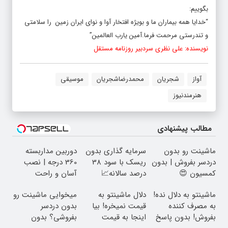
بگوییم:
“خدایا همه بیماران ما و بویژه افتخار آوا و نوای ایران زمین را سلامتی
و تندرستی مرحمت فرما.آمین یارب العالمین”
نویسنده: علی نظری سردبیر روزنامه مستقل
آواز
شجریان
محمدرضاشجریان
موسیقی
هنرمندنیوز
مطالب پیشنهادی
ماشینت رو بدون
سرمایه گذاری بدون
دوربین مداربسته
دردسر بفروش | بدون
ریسک با سود 38
360 درجه | نصب
کمسیون 😍
درصد سالانه📈
آسان و راحت
ماشینتو به دلال نده!
دلال ماشینتو به
میخوایی ماشینت رو
به مصرف کننده
قیمت نمیخره! بیا
بدون دردسر
بفروش! بدون پاسخ
اینجا به قیمت
بفروشی؟ بدون