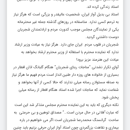
استاد زندگی کرده اند.
استاد بی بدیل آواز ایران، شخصیت عالیقدر و بزرگی است که هرگز نیاز
به ترحم کسی ندارد. متاسفانه در روزهای گذشته جمله غیر محترمانه
یکی از نمایندگان مجلس موجب کدورت مردم و ارادتمندان شجریان
دوست داشتنی گردید.
شجریان در قلوب مردم ایران جای دارد. هرگز نیاز به عیادت وزیر ارشاد
ندارد که نماینده محترم با استغاثه از وزیر محترم ارشاد بخواهد به
عیادت این هنرمند عزیز برود!
آوای تکرار نشدنی “مناجات ربنای شجریان” هنگام گلبانگ اذان افطار در
بسیاری از خانواده های روزه دار طنین انداز است.مردم فهیم ما هرگز نیاز
به صدقه مسئولان رسانه میلی ندارند که حالا کسی از آنها بخواهد و
شفاعت نماید که مناجات اجرا شده استاد هنگام افطار از رسانه میلی
پخش شود.
نکته دیگری که باید به این نماینده محترم مجلس متذکر شد این است
که عبارت”فلانی در حال مردن است…” مصداق توهین و بی حرمتی به
ساحت گرانسنگ محمدرصا شجریان است.اگر می خواهیم در باره
بیماری و نقاهت بزرگمردی چون استاد آواز ایران حرفی بزنیم باید چنین