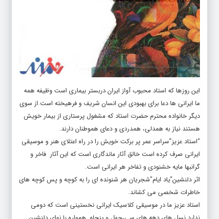
این روزها که استاد محبوب آواز ایران دربستر بیماری است وظیفه همه
ما ایرانی ها دعا برای بهبودی این انسان شریف و فرهیخته است.از سوی
دیگر خانواده محترم حضرت استاد که مشغول پرستاری از بیمار خویش
هستند نیاز به همدلی، همدردی و دعای هموطنان دارند.
“استاد عزیز”سراسر عمر پر برکت خویش را در راه اعتلای هنر و موسیقی
ایرانی صرف کرده است خالق آثار ماندگاری است که این آثار فاخر و
گرانبها مایه خشنودی و تفاخر هر ایرانی است.
اثر دلنشین”یاد ایام”شجریان هر شنونده ای را به کوچه و پس کوچه های
خاطرات شخصی می کشاند.
استاد عزیز ما در موسیقی کلاسیک ایرانی نخستینی است که دومی
ندارد.نسل های دهه های سی،چهل و پنجاه همواره با نوای دلنشین