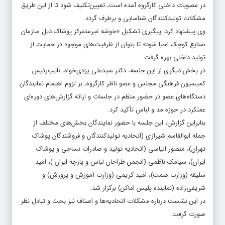
در مصوبات داخلی کارگروه آمده است، تعیین‌تکلیف شود تا از این طریق
مشکلات تولیدکنندگان شناسایی و برطرف گردد.
وی پیشنهاد کرد: پیگیری تشکیل «خوشه غیرمتمرکز پوشاک ذیل سازمان
صنایع کوچک احیا شود» تا بتوان از ظرفیت‌های موجود در حمایت از
تولید داخلی بهره گرفت.
در بخش دیگری از این جلسه، دکتر سیدعلی یزدی‌خواه، نایب‌رئیس
کمیسیون فرهنگی مجلس و عضو ناظر کارگروه، بر لزوم اهتمام نمایندگان
دستگاه‌های عضو در حضور منظم در جلسات و ارائه گزارش‌های دوره‌ای
عملکرد در حوزه مد و لباس تأکید کرد.
بنابراین گزارش، این جلسه با حضور نمایندگان بخش‌های مختلف از
جمله ابوالقاسم شیرازی (اتحادیه تولیدکنندگان و فروشندگان پوشاک
تهران)، منصور الیاسی (اتحادیه تولید و صادرات نساجی و پوشاک
ایران)، سیامک ناظمی (انجمن طراحان لباس و پارچه ایران )، امید
سلیقه (وزارت صمت)، امید کریمی (وزارت آموزش و پرورش) و
شریفی‌زاده (نماینده پلیس اماکن) برگزار شد.
در این نشست درباره مشکلات اتحادیه‌ها و اصناف نیز بحث و تبادل نظر
صورت گرفت.