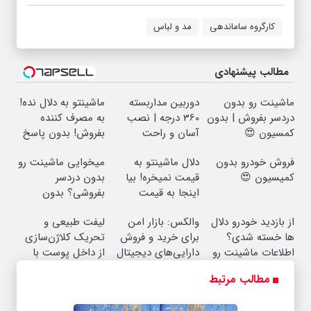
کارگروه ساماندهی
مد و لباس
مطالب پیشنهادی
ماشینت رو بدون
دوربین مداربسته
ماشینتو به دلال نده!
دردسر بفروش | بدون
360 درجه | نصب
به مصرف کننده
کمسیون 😍
آسان و راحت
بفروش! بدون پاسخ
به یک تماس
فروش خودرو بدون
دلال ماشینتو به
میخوایی ماشینت رو
کمیسیون 😍
قیمت نمیخره! بیا
بدون دردسر
اینجا به قیمت
بفروشی؟ بدون
بفروش*فقط خریدار
کمیسیون
از بازدید خودرو دلال
والکس: بازار امن
لیفت طبیعی و
واقعی*
ها خسته شدی؟
برای خرید و فروش
تحریک کلاژن‌سازی
اطلاعات ماشینت رو
دارایی‌های دیجیتال
از داخل پوست با
اینجا ثبت کن
24ماه ماندگاری ✅
مطالب مرتبط
جوان شو