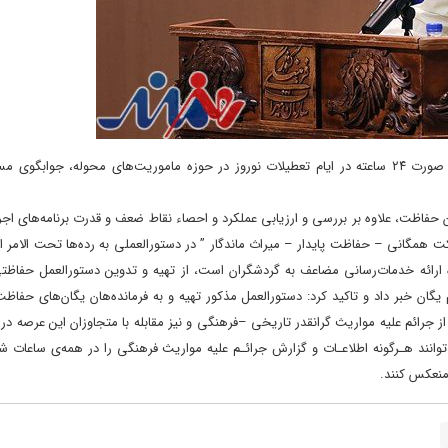
نیروهای یگان حفاظت سراسر کشور با استقرار شیفت مضاعف به صورت ۲۴ ساعته در ایام تعطیلات نوروز در حوزه ماموریت‌های محوله، ج
عنوان “مشارکت همگانی – حفاظت پایدار – میراث ماندگار ” در دستورالعملی به رده‌ها تحت الامر
ده ارائه خدمات‌رسانی مضاعف به گردشگران است، از تهیه و تدوین دستورالعمل حفاظت
یگان خبر داد و تاکید کرد: دستورالعمل مذکور تهیه و به فرمانده‌هان یگان‌های حفاظ
رائم علیه مواریث گرانقدر تاریخی –فرهنگی و نیز مقابله با متجاوزان این عرصه در ای
توانند هـرگونه اطلاعـات و گزارش جرائـم علیه مواریث فرهنگی را در همه‌ی ساعات شبا