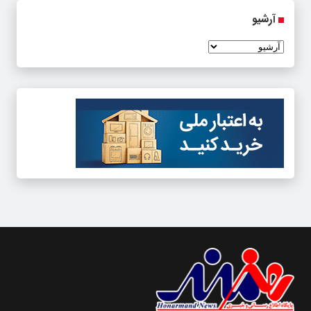
آرشیو