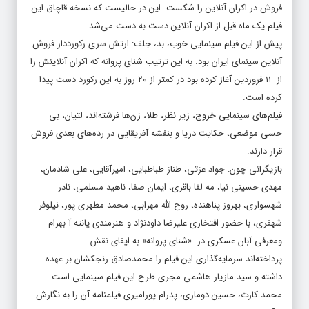
فروش در اکران آنلاین را شکست. این در حالیست که نسخه قاچاق این
فیلم یک ماه قبل از اکران آنلاین دست به دست می‌شد.
پیش از این فیلم سینمایی خوب، بد، جلف: ارتش سری رکورددار فروش
آنلاین سینمای ایران بود. به این ترتیب شنای پروانه که اکران آنلاینش را
از ۱۱ فروردین آغاز کرده بود در کمتر از ۲۰ روز به این رکورد دست پیدا
کرده است.
فیلم‌های سینمایی خروج، زیر نظر، طلا، زن‌ها فرشته‌اند، لتیان، بی
حسی موضعی، حکایت دریا و بنفشه آفریقایی در رده‌های بعدی فروش
قرار دارند.
بازیگرانی چون: جواد عزتی، طناز طباطبایی، امیرآقایی، علی شادمان،
مهدی حسینی نیا، مه لقا باقری، ایمان صفا، ناهید مسلمی، نادر
شهسواری‌، بهروز پناهنده، روح الله مهرابی، محمد مطهری پور، نیلوفر
شهفری، با حضور افتخاری علیرضا داودنژاد و هنرمندی پانته آ بهرام
ومعرفی آبان عسکری در «شنای پروانه» به ایفای نقش
پرداخته‌اند.سرمایه‌گذاری این فیلم را محمدصادق رنجکشان بر عهده
داشته و سید مازیار هاشمی مجری طرح این فیلم سینمایی است.
محمد کارت، حسین دوماری، پدرام پورامیری فیلمنامه آن را به نگارش