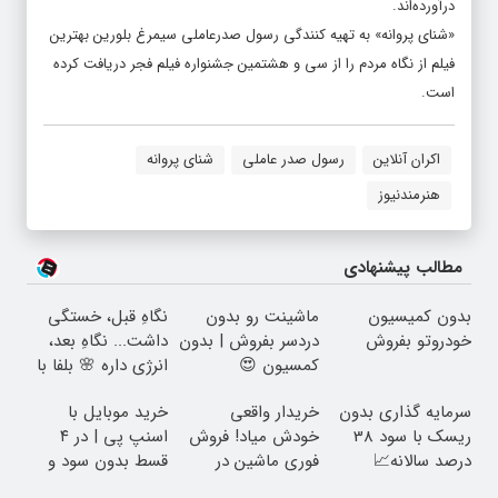
درآورده‌اند.
«شنای پروانه» به تهیه کنندگی رسول صدرعاملی سیمرغ بلورین بهترین
فیلم از نگاه مردم را از سی و هشتمین جشنواره فیلم فجر دریافت کرده
است.
اکران آنلاین
رسول صدر عاملی
شنای پروانه
هنرمندنیوز
مطالب پیشنهادی
بدون کمیسیون
ماشینت رو بدون
نگاهِ قبل، خستگی
خودروتو بفروش
دردسر بفروش | بدون
داشت... نگاهِ بعد،
کمسیون 😍
انرژی داره 🌸 بلفا با
25% تخفیف
سرمایه گذاری بدون
خریدار واقعی
خرید موبایل با
ریسک با سود 38
خودش میاد! فروش
اسنپ پی | در ۴
درصد سالانه📈
فوری ماشین در
قسط بدون سود و
همراه مکانیک
کارمزد!