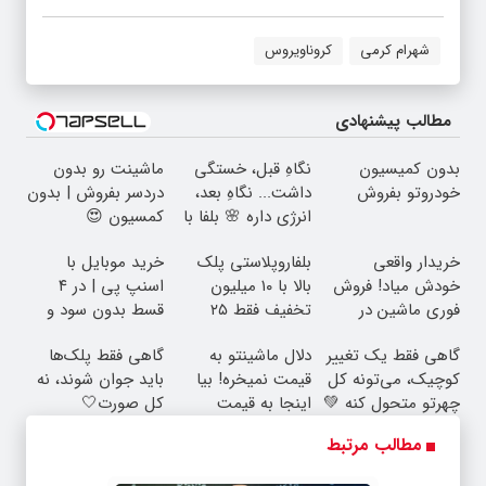
شهرام کرمی
کروناویروس
مطالب پیشنهادی
بدون کمیسیون
نگاهِ قبل، خستگی
ماشینت رو بدون
خودروتو بفروش
داشت... نگاهِ بعد،
دردسر بفروش | بدون
انرژی داره 🌸 بلفا با
کمسیون 😍
25% تخفیف
خریدار واقعی
بلفاروپلاستی پلک
خرید موبایل با
خودش میاد! فروش
بالا با ۱۰ میلیون
اسنپ پی | در ۴
فوری ماشین در
تخفیف فقط ۲۵
قسط بدون سود و
همراه مکانیک
میلیون ✅
کارمزد!
گاهی فقط یک تغییر
دلال ماشینتو به
گاهی فقط پلک‌ها
کوچیک، می‌تونه کل
قیمت نمیخره! بیا
باید جوان شوند، نه
چهرتو متحول کنه 💚
اینجا به قیمت
کل صورت🤍
تغییر طبیعی
بفروش*فقط خریدار
نتیجه‌ای طبیعی
مطالب مرتبط
واقعی*