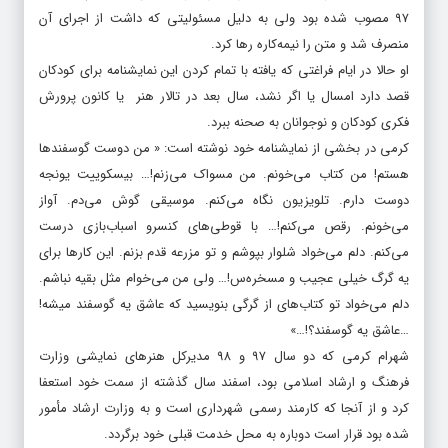
۹۷ مصوب شده بود ولی به دلیل مسئولیتی که داشت از اجرای آن
منصرف شد و متن را نیمه‌کاره رها کرد.
او حالا در ایام فراغتی که یافته با تمام کردن این نمایشنامه برای کودکان
قصد دارد امسال یا اگر نشد، سال بعد در تالار هنر یا کانون پرورش
فکری کودکان و نوجوانان به صحنه ببرد.
کرمی در بخشی از نمایشنامه خود نوشته است:‌ « من دوست گوسفندها
هستم! من کتاب می‌خونم. من مسواک می‌زنم!… بیسکوییت یونجه
دوست دارم. تلویزیون نگاه می‌کنم. موسیقی گوش می‌دم. آواز
می‌خونم. رقص می‌کنم!… با قوطی‌های کنسرو اسباب‌بازی درست
می‌کنم. دلم می‌خواد شلوار بپوشم و تو مزرعه قدم بزنم. این کارها برای
یه گرگ خیلی عجیب و مسخره‌س!… ولی من می‌خوام مثل بقیه نباشم.
دلم می‌خواد تو کتاب‌های از گرگی بنویسید که عاشق یه گوسفند میشه!
…عاشق یه گوسفند؟!…»
شهرام کرمی که دو سال ۹۷ و ۹۸ مدیرکل هنرهای نمایشی وزارت
فرهنگ و ارشاد اسلامی بود، اسفند سال گذشته از سمت خود استعفا
کرد و از آنجا که کارمند رسمی شهرداری است و به وزارت ارشاد مأمور
شده بود قرار است دوباره به محل خدمت قبلی خود برگردد.