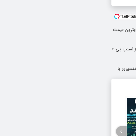
بهترین قیمت
مان رو با 4 قسط از اسنپ پی +
فسیری با
›