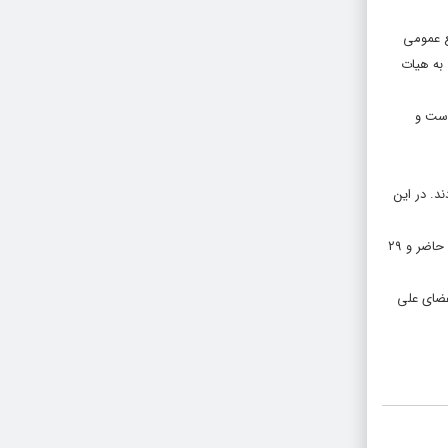
ع عمومی
به هیات
است و
د. در این
کانون مجریان رسانه‌های دیداری در حال حاضر ۶۴ عضو دارد و در نهایت انتخابات شورای مرکزی و بازرس کانون با تعداد ۶۰ رای‌دهنده آغاز شد که ۳۱ نفر آن‌ها در جلسه حاضر و ۲۹
اعضای علی