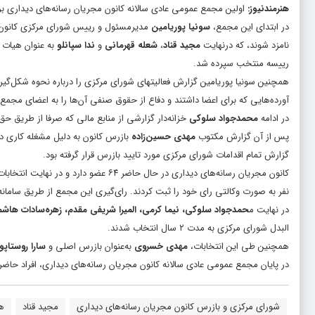
هنرمندنیوز
:
اولین مجمع عمومی عادی سالانه کانون مجریان رسانه‌های دیداری بر
در ابتدای این مجمع،
سونیا پوریامین
مدیرمسئول و رییس شورای مرکزی کانون
نامزد شوند، که درنهایت
مجید قناد
،
شعله قهرمانی
و
ندا سپانلو
به عنوان هیات
رییسه منتخب سپرده شد.
همچنین سونیا پوریامین گزارش‌ فعالیتهای شورای مرکزی را درباره نحوه شکل‌گیری
آورده‌هایی که برای اعضا داشتند و دفاع از حقوق صنفی آن‌ها را به اعضای مجمع 
در ادامه
محمدجواد سلوکی
خزانه‌دار گزارشی از منابع مالی که صرفا از طریق ح
پس از آن گزارش مکتوب
مهدی حسین‌زاده
بازرس کانون به دلیل مشغله کاری د
گزارش تمام اقدامات شورای مرکزی مورد تایید بازرس قرار گرفته بود.
نفر به صورت وکالتی رای خود را ثبت کردند. رای‌گیری این مجمع از طریق سامانه 
در نهایت م
حمدجواد سلوکی، نیما کرمی، المیرا شریفی مقدم، زهره‌سادات هاشم
البدل شورای مرکزی به مدت ۲ سال انتخاب شدند.
همچنین طی این انتخابات،
مهدی خسروی
به‌عنوان بازرس اصلی و
سارا روستاپور
در پایان مجمع عمومی عادی سالانه کانون مجریان رسانه‌های دیداری، افراد حاضر د
شورای مرکزی و بازرس کانون مجریان رسانه‌های دیداری
مجید قناد
هن