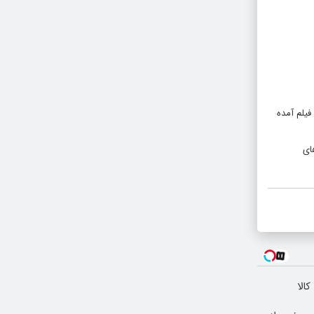
فیلم آمده
ای
الا