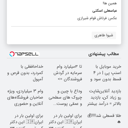
همین ها!
عباسعلی اسکتی
عکس: فرتاش قوام شیرازی
شیوا طاهری
مطالب پیشنهادی
خرید موبایل با
تا 3میلیارد وام
خداحافظی با
اسنپ پی | در ۴
سرمایه در گردش
کمردرد، بدون قرص و
قسط بدون سود و
فروشندگان =>
آمپول
کارمزد!
فروشگاهت رو ثبت
بازدید آنلاین‌شاپت
وداع با چین و
وام ۳ میلیاردی، ویژه
کن
رو زیاد کن، بازدید
چروک های سطحی
صاحبان فروشگاه‌های
بالاتر = درآمد بیشتر
و عمقی پوست...
آنلاین و حضوری
طلا قسطی شد!!!!💰
برای اولین بار در
برای اولین بار در
🔥
ایران🇮🇷 این دکتر
ایران🇮🇷 این دکتر