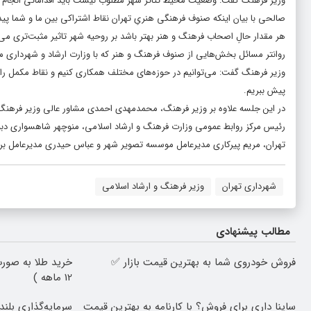
وزیر فرهنگ گفت: وضعیت محیط تئاتر شهر مطلوب نیست باید اقداماتی انجام
صالحی با بیان اینکه صنوف فرهنگی هنریِ تهران نقاط اشتراکی بین ما و شما پید
هر مقدار حالِ اصحاب فرهنگ و هنر بهتر باشد بر روحیه شهر تاثیر مثبت‌تری می‌
روانتر مسائل بخش‌هایی از صنوف فرهنگ و هنر که با وزارت ارشاد و شهرداری مر
وزیر فرهنگ گفت: می‌توانیم در حوزه‌های مختلف همکاری کنیم و نقاط مکمل را بیا
پیش ببریم.
در این جلسه علاوه بر وزیر فرهنگ، محمدمهدی احمدی مشاور عالی وزیر فرهنگ و
رئیس مرکز روابط عمومی وزارت فرهنگ و ارشاد اسلامی، منوچهر شاهسواری دبی
تهران، مریم پیرکاری مدیرعامل موسسه تصویر شهر و عباس حیدری مدیرعامل برج
شهرداری تهران
وزیر فرهنگ و ارشاد اسلامی
مطالب پیشنهادی
فروش خودروی شما به بهترین قیمت بازار ✅
خرید طلا به صورت
12 ماهه )
ساینا داری برای فروش؟ با کارنامه به بهترین قیمت
سرمایه‌گذاری بلند