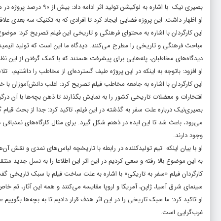
بصیری نیک با اشاره به لوکیشن تولید اثر ادامه داد: بیش از ۹۰ درصد پروژه در مشهد تولید شده و اکثر عوامل تولیدکننده، بومی بودند.
او اظهار داشت: این پروژه فضایی ایجاد کرد تا افرادی که به تکنیک سه بعدی علا
این کارگردان با اشاره به محتوای فرهنگی و تاریخی این فیلم تصریح کرد: موض
مباحث فرهنگی و تاریخی را مطرح می‌کنند. دیدگاه ما این است که تولید انیم
دیدگاه‌های مخاطبان، پله‌هایی برای پیشرفت هستند که با کمک گرفتن از این نظر
او افزود: باتوجه به اینکه در این پروژه طیف گسترده‌ای از مخاطب را داشتیم، 
این کارگردان با اشاره به جامعه مخاطب فیلم تصریح کرد: اغلب دانش‌آموزان با خ
افتخارات و معضلات تاریخی کشور را به نمایش بگذارند تا ذهن بچه‌ها با آن درگی
بصیری‌نیک درباره علت سفر به گذشته در این فیلم، تاکید کرد: جدا از بحث قیا
می‌رود، باعث شد تا این ایده در ذهنم شکل گیرد. برای مثال کارگاه‌های نمدبا
وجود دارند.
او با بیان اینکه تیم تولیدکننده در رابطه با تاریخچه لباس‌های نمدی و نقش آ
به این موضوع بالا رفته و سعی کردیم در این اثر این اطلاعا را به نسل جدید منتق
کارگردان فیلم «سفر به تاریکی» با اشاره به علت ساخت فیلم با سبک تاریخی گفت: 
سینمای شرق آسیا، ژاپن، آمریکا و اروپا مقایسه می‌کنند و همه این آثار، تم خاص
او تاکید کرد: ما سبک تاریخی را در این اثر هدف قرار دادیم تا به بچه‌ها بگو
غرب‌گرایی است.