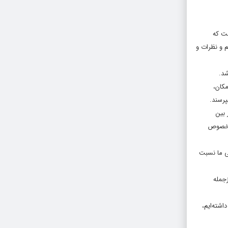
ست که
 و نظرات و
شد.
مکان،
پرسند.
 بین
ن خصوص
هی ما نسبت
زجمله
اشته‌ایم،