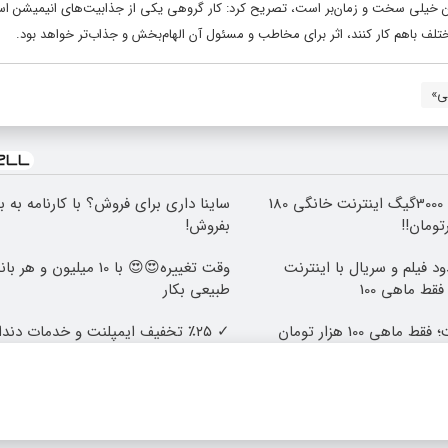
 خیلی سخت و زمان‌بر است، تصریح کرد: کار گروهی یکی از جذابیت‌های انیمیشن ا
لف باهم کار ‌کنند، اثر برای مخاطب و مسئول آن الهام‌بخش و جذاب‌تر خواهد بود.
ی»
⏳فرصت محدود!! 3000گیگ اینترنت خانگی 180
ساینا داری برای فروش؟ با کارنامه به 
بفروش!
د فیلم و سریال با اینترنت
وقت تغییره😍😍 با 10 میلیون
قط ماهی 100
طبیعی بکار
✓ ٪۲۵ تخفیف ایمپلنت و خدمات دندانپزشکی