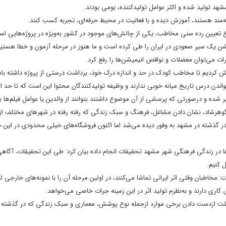
قه‌مند هستند، آموزش دیده و با فعالیت در محیط حرفه‌ای، تجربه کسب کنند.
وع تعیین رده سنی مخاطب، یکی از چالش‌های موجود در کشور به‌ویژه در پروژه‌هایی ا
یشن یک سیر صعودی در ایران را طی کرده است و ما هنوز در مرحله آزمون و خطا هستیم
ات می‌توان معضلات و نواقص انیمیشن‌ها را رفع کرد.
تلاش کردیم تا مخاطب کودک در حد و اندازه درک خود، برداشت درستی از پروژه داشته با
واندن درس تاریخ میانه خوبی ندارند و وظیفه تولیدکنندگان محتوا این است که تا حد ا
ر شده و درصورتی که پرسشی از آن موضوع داشتند بتوانند از والدین یا عوامل فیلم‌ها ب
م گوهرشاد، نشان دادن مشاغل، فرهنگ و سبک زندگی که رفته رفته در شهرهای مختلف از
فی در گذشته در مشهد به وفور دیده می‌شد اما اکنون فروشگاه‌های خیلی محدودی در ای
ن‌ها در زندگی فرهنگی شهر مشهد تحقیقات انجام داده بیان کرد: طی این تحقیقات، آگا
ل کنیم.
مخاطبان وقتی اثر ایرانی تماشا می‌کنند، در اولین مرحله آن را با نمونه‌های خارجی ا
 کاری دارند و به‌نظرم تولید اثر در این زمینه جرات خاصی می‌خواهد.
ییم علت ازدست دادن برخی موارد ازجمله نوع پوشش، معماری و سبک زندگی که در گذشته د