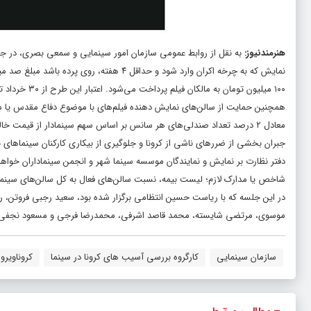
هنرمندنیوز
:
به نقل از روابط عمومی سازمان امور سینمایی و سمعی بصری، در جل
۱۰۰ میلیون تومان به مالکان فیلم پرداخت می‌شود. اعتبار این طرح از ۳۰ خرداد تا ۱۵ مهر ۱۴۰۰ است.
همچنین حمایت از سالن‌های نمایش دهنده فیلم‌های با موضوع دفاع مقدس یا مخ
معادل ۲ درصد تعداد صندلی‌های هر سانس بر اساس سهم سینمادار از قیمت خالص بلیت سینما (در روزهایی که حداقل ۳ سانس از فیلم مورد نظر در سمفا تعریف شده باشد).
جبران بخشی از ضررهای ناشی از کرونا و جلوگیری از بیکاری کارکنان سینما
دفتر نظارت بر نمایش و نمایندگان موسسه سینما شهر و انجمن سینماداران خواهد
شاخص یا مدارک لازم؛ لیست بیمه، نسبت سالن‌های فعال به کل سالن‌های سینما،
در این جلسه که با ریاست حسین انتظامی برگزار شده بود، سعید رجبی فروتن
موسوی، مرتضی شایسته، محمد قاصد اشرفی، محمدرضا فرجی و مسعود نجفی 
سازمان سینمایی
کارگروه بررسی آسیب های کرونا در سینما
کروناویر