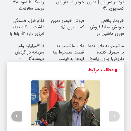
دردسر بفروش | بدون
خودروتو بفروش
ریسک با سود 38
کمسیون 😍
درصد سالانه📈
خریدار واقعی
فروش خودرو بدون
نگاهِ قبل، خستگی
خودش میاد! فروش
کمیسیون 😍
داشت... نگاهِ بعد،
فوری ماشین در
انرژی داره 🌸 بلفا با
همراه مکانیک
25% تخفیف
ماشینتو به دلال نده!
دلال ماشینتو به
تا 3میلیارد وام
به مصرف کننده
قیمت نمیخره! بیا
سرمایه در گردش
بفروش! بدون پاسخ
اینجا به قیمت
فروشندگان =>
به یک تماس
بفروش*فقط خریدار
فروشگاهت رو ثبت
مطالب مرتبط
واقعی*
کن
›
‹