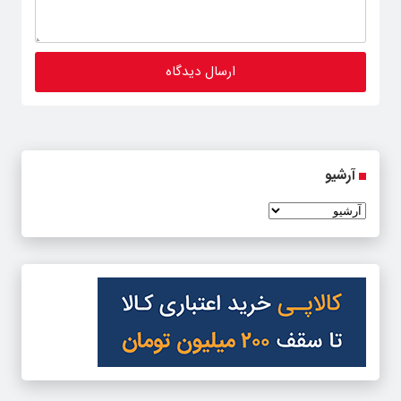
آرشیو