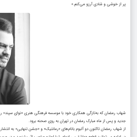
پر از خوشی و شادی آرزو می‌کنم.»
شهاب رمضان که به‌تازگی همکاری خود با موسسه فرهنگی هنری «نوای سپند» را آغ
جدید و پس از ماه مبارک رمضان در تهران به روی صحنه برود.
از شهاب رمضان تاکنون دو آلبوم بانام‌های «رمانتیک» و «جشن تنهایی» به انتشا
در ادامه می‌توانید قطعه «عاشق بی ادعا» را با اجازه صاحب اثر بشنوید و در صورت