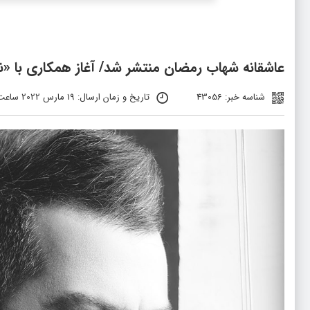
عاشقانه شهاب رمضان منتشر شد/ آغاز همکاری با «ن
شناسه خبر: 43056
تاریخ و زمان ارسال: 19 مارس 2022 ساعت 10:26