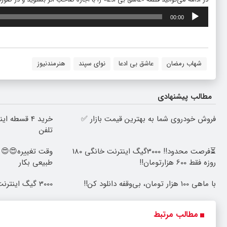
پخش‌کننده
00:00
صوت
شهاب رمضان
عاشق بی ادعا
نوای سپند
هنرمندنیوز
مطالب پیشنهادی
فروش خودروی شما به بهترین قیمت بازار ✅
خرید 4 قسطه
تلفن
⏳فرصت محدود!! 3000گیگ اینترنت خانگی 180
روزه فقط 600 هزارتومان!!
طبیعی بکار
با ماهی 100 هزار تومان، بی‌وقفه دانلود کن!!
3000 گیگ اینترنت؛ فقط ماهی 100 هزار تومان
مطالب مرتبط