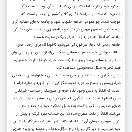
محترم خود رادارند. اما نکته مهمی که باید به آن توجه داشت تأثیر
وضعیت اقتصادی و سیاست‌گذاری کلان کشور بر اجتماع است که
موجب شده، جو عمومی جامعه ملتهب شود و جامعه به‌جای مطالبه گری
از مسئولان که سهم مهمی در قدرت و برنامه‌ریزی دارند به جان یکدیگر
بیافتند که اتفاقاً هر دو به‌نوعی قربانی یک وضعیت هستند.
جامعه زمانی که دچار سرخوردگی می‌شود ناخودآگاه برای ارضاء حس
مطالبه خواهی خود به هر ریسمانی چنگ می‌اندازد، این مهم را می‌توان
با نظر بر جلسات پرسش و پاسخ (نشست خبری فیلم) آثار در جشنواره
فیلم فجر به شکل محسوسی مشاهده کرد.
نفس برگزاری جلسه نقد و بررسی فیلم در تمامی جشنواره‌های سینمایی
دنیا، پرسش و پاسخ در مورد نحوه شکل‌گیری اثر، (تهیه و تولید فیلم )
است، که اتفاقاً به دلیل وجود نگاه حرفه‌ای هیچ‌یک ( هنرمند- خبرنگار)
حس انجام لطف در حق دیگری با حضور در این جلسه را ندارند و در یک
فضای صمیمی با گپ و گفت به تحلیل عملکرد خود پرداخته و سعی
می‌کنند اتفاقاً از نکات مطرح‌شده در این جلسات بهره گرفته و پیش از
اکران عمومی اثرشان آن‌ها را لحاظ کنند. زیرا هنرمند، خبرنگار را دشمن
خود نمی‌بیند و خبرنگار نیز با طرح سؤال، هدفش خدشه بر چهره هنری