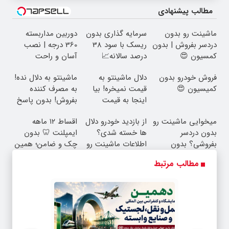
مطالب پیشنهادی
ماشینت رو بدون
سرمایه گذاری بدون
دوربین مداربسته
دردسر بفروش | بدون
ریسک با سود 38
360 درجه | نصب
کمسیون 😍
درصد سالانه📈
آسان و راحت
فروش خودرو بدون
دلال ماشینتو به
ماشینتو به دلال نده!
کمیسیون 😍
قیمت نمیخره! بیا
به مصرف کننده
اینجا به قیمت
بفروش! بدون پاسخ
بفروش*فقط خریدار
به یک تماس
میخوایی ماشینت رو
از بازدید خودرو دلال
اقساط ۱۲ ماهه
واقعی*
بدون دردسر
ها خسته شدی؟
ایمپلنت 🦷 بدون
بفروشی؟ بدون
اطلاعات ماشینت رو
چک و ضامن؛ همین
کمیسیون
اینجا ثبت کن
امروز اقدام کن ✅
مطالب مرتبط