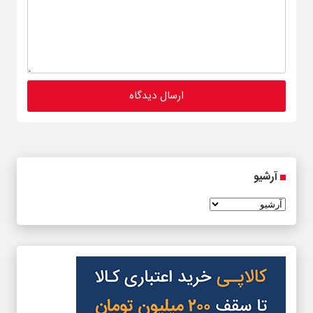
آرشیو