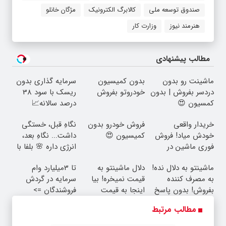
صندوق توسعه ملی
کالابرگ الکترونیک
مژگان خانلو
هنرمند نیوز
وزارت کار
مطالب پیشنهادی
ماشینت رو بدون
بدون کمیسیون
سرمایه گذاری بدون
دردسر بفروش | بدون
خودروتو بفروش
ریسک با سود 38
کمسیون 😍
درصد سالانه📈
خریدار واقعی
فروش خودرو بدون
نگاهِ قبل، خستگی
خودش میاد! فروش
کمیسیون 😍
داشت... نگاهِ بعد،
فوری ماشین در
انرژی داره 🌸 بلفا با
همراه مکانیک
25% تخفیف
ماشینتو به دلال نده!
دلال ماشینتو به
تا 3میلیارد وام
به مصرف کننده
قیمت نمیخره! بیا
سرمایه در گردش
بفروش! بدون پاسخ
اینجا به قیمت
فروشندگان =>
به یک تماس
بفروش*فقط خریدار
فروشگاهت رو ثبت
مطالب مرتبط
واقعی*
کن