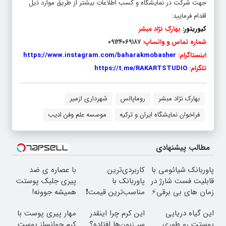
اقدام فرمایید:
کیوریتور:
بهارک نژاد مبشر
شماره تماس و واتساپ:
۰۹۱۲۴۰۶۹۱۸۷
اینستاگرام:
https://www.instagram.com/baharakmobasher
تلگرام:
https://t.me/RAKARTSTUDIO
بهارک نژاد مبشر
روماپالس
شهرداری ازمیر
فراخوان نمایشگاه ایران و ترکیه
موسسه علم وفن ادیب
مطالب پیشنهادی
پاوربانک شیائومی با
کاربردی‌ترین
با عصاره ی ضد
قابلیت فست شارژ در
پاوربانک با
پیری جلبک پوستت
زمان های بی برقی⚡
مناسب‌ترین قیمت❗
همیشه جوونه!
این گیاه دریایی
این کرم چرا اینقدر
مهار پیری پوست با
پوستت رو طوری
سر زبون‌ها افتاده؟
کرم جوانساز پوست
صاف میکنه انگار
آلمانی(تخفیف ویژه