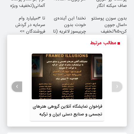
20سال جوون شدی
تا امشب)
بدون سوزن پوستتو
نخند! این آینده‌ی
تا 3میلیارد وام
🔥
10سال جوون
خودت بدون
سرمایه در گردش
کن50%تخفیف
چربیسوز لاغریه (تا
فروشندگان =>
پاییزی
دیر نشده سفارش
فروشگاهت رو ثبت
مطالب مرتبط
بده)
کن
›
‹
فراخوان نمایشگاه آنلاین گروهی هنرهای
تجسمی و صنایع دستی ایران و ترکیه