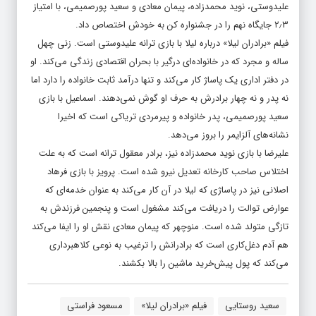
علیدوستی، نوید محمدزاده، پیمان معادی و سعید پورصمیمی، با امتیاز
۲٫۳ جایگاه نهم را در جشنواره کن به خودش اختصاص داد.
فیلم «برادران لیلا» درباره لیلا با بازی ترانه علیدوستی است. زنی چهل
ساله و مجرد که در خانواده‌ای درگیر با بحران اقتصادی زندگی می‌کند. او
در دفتر اداری یک پاساژ کار می‌کند و تنها درآمد ثابت خانواده را دارد اما
نه پدر و نه چهار برادرش به حرف او گوش نمی‌دهند. اسماعیل با بازی
سعید پورصمیمی، پدر خانواده و پیرمردی تریاکی است که اخیرا
نشانه‌های آلزایمر را بروز می‌دهد.
علیرضا با بازی نوید محمدزاده نیز، برادر معقول‌ ترانه است که به علت
اختلاس صاحب کارخانه تعدیل نیرو شده است. پرویز با بازی فرهاد
اصلانی نیز در پاساژی که لیلا در آن کار می‌کند به عنوان خدمه‌ای که
عوارض توالت را دریافت می‌کند مشغول است و پنجمین فرزندش به
تازگی متولد شده است. منوچهر که پیمان معادی نقش او را ایفا می‌کند
هم آدم دغل‌کاری است که برادرانش را ترغیب به نوعی کلاهبرداری
می‌کند که پول پیش‌خرید ماشین را بالا بکشند.
سعید روستایی
فیلم «برادران لیلا»
مسعود فراستی