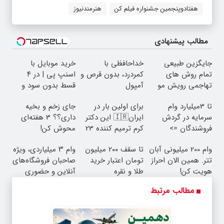
هفتادوپنجمین جشنواره فیلم کن
هنرمندنیوز
مطالب پیشنهادی
جایگزین طبیعی
خداحافظی با
خرید موبایل با
تمام روش های
کمردرد، بدون قرص و
اسنپ پی | در ۴
تهاجمی رویش مو
آمپول
قسط بدون سود و
کارمزد!
تا 3میلیارد وام
برای اولین بار در
جای زخم و بخیه
سرمایه در گردش
ایران🇮🇷 این دکتر
داری؟؟ 3 هفته‌ای
فروشندگان =>
کرم ترمیم کننده 23
محوش کن!
فروشگاهت رو ثبت
روزه ساخت!
وام 200 میلیونی آبان
تا سقف 2۰۰ میلیون
وام ۳ میلیاردی، ویژه
کن
تتر. همین الان احراز
تومان اعتبار خرید
صاحبان فروشگاه‌های
هویت کن!
طلا و نقره
آنلاین و حضوری
مطالب مرتبط