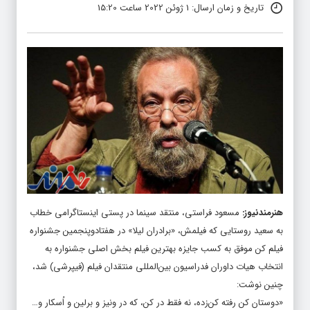
تاریخ و زمان ارسال: 1 ژوئن 2022 ساعت 15:20
هنرمندنیوز
:
مسعود فراستی، منتقد سینما در پستی اینستاگرامی خطاب
به سعید روستایی که فیلمش، «برادران لیلا» در هفتادوپنجمین جشنواره
فیلم کن موفق به کسب جایزه بهترین فیلم بخش اصلی جشنواره به
انتخاب هیات داوران فدراسیون بین‌المللی منتقدان فیلم (فیپرشی) شد،
چنین نوشت:
«دوستان کن رفته کن‌زده، نه فقط در کن، که در ونیز و برلین و اُسکار و…