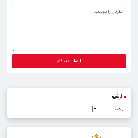
آرشیو