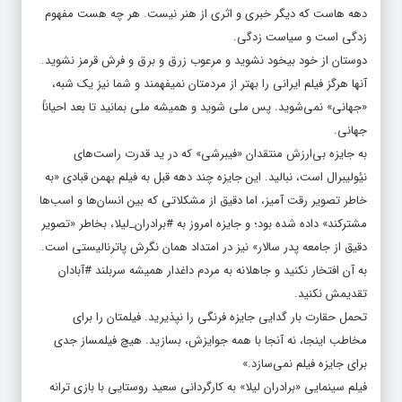
دهه هاست که دیگر خبری و اثری از هنر نیست. هر چه هست مفهوم
زدگی است و سیاست زدگی.
دوستان از خود بیخود نشوید و مرعوب زرق و برق و فرش قرمز نشوید.
آنها هرگز فیلم ایرانی را بهتر از مردمتان نمیفهمند و شما نیز یک شبه،
«جهانی» نمی‌شوید. پس ملی شوید و همیشه ملی بمانید تا بعد احیاناً
جهانی.
به جایزه بی‌ارزش منتقدان «فیبرشی» که در ید قدرت راست‌های
نیٔولیبرال است، نبالید. این جایزه چند دهه قبل به فیلم بهمن قبادی «به
خاطر تصویر رقت آمیز، اما دقیق از مشکلاتی که بین انسان‌ها و اسب‌ها
مشترکند» داده شده بود؛ و جایزه امروز به #برادران_لیلا، بخاطر «تصویر
دقیق از جامعه پدر سالار» نیز در امتداد همان نگرش پاترنالیستی است.
به آن افتخار نکنید و جاهلانه به مردم داغدار همیشه سربلند #آبادان
تقدیمش نکنید.
تحمل حقارت بار گدایی جایزه فرنگی را نپذیرید. فیلمتان را برای
مخاطب اینجا، نه آنجا با همه جوایزش، بسازید. هیچ فیلمساز جدی
برای جایزه فیلم نمی‌سازد.»
فیلم سینمایی «برادران لیلا» به کارگردانی سعید روستایی با بازی ترانه