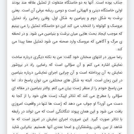
جذاب بوده است. آنها به دو خاستگاه متفاوت از تمثیل علاقه مند بودند
اولی خاستگاه دینی و الهیاتی است و دومی ریشه عرفی آن است. یعنی
برشت به شکل دوم و بنیامین به شکل اول. وقتی رضایی راد تمثیل
عروسک و کوتوله را انتخاب می کند این دو خاستگاه تمثیل را می بینیم
که موجب ایجاد بحث هایی میان برشت و بنیامین می شود. و در لحظه
ی مرگ و آگاهی که عروسک وارد صحنه می شود تمثیل معنا پیدا می
کند.
رضا سرور در انتهای سخنان خود گفت: من به نکته دیگری درباره ساخت
نمایش اشاره می کنم و آن سؤالی است که رضایی راد در بروشور
نمایش به آن پرداخته است و آن چرایی اجرای نمایشی درباره بنیامین
در این زمان است. البته به شکل های مختلفی می توان پاسخ داد. اما
من پاسخ خودم را از منظر ژست بیان می کنم. والتر بنیامین در مقاله ای
سؤالی را مطرح می کند که تئاتر اپیک ژست های خود را از کجا به
دست می آورد؟ او جواب می دهد که ژست ها تنها در واقعیت امروزی
یافت می شود و این همان پیوند تنگاتنگی است که می تواند در رابطه
با تئاتر صورت گیرد. این ضرورت اجرای نمایش در امروز است که ما
شاهد از بین رفتن روشنفکران و امحا عمدی آنها هستیم. بنابراین شاید