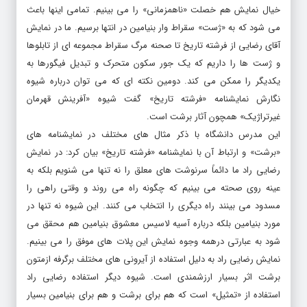
خیال نمایش هم خصلت «ناهمزمانی» را می بینیم. تمامی اینها باعث
می شود که به «ژست» سقراط وار بنیامین در انتها برسیم. ما در نمایش
آقای رضایی از فرشته تاریخ تا صحنه مرگ سقراط مجموعه ای از تابلوها
و ژست ها را داریم که یک جور سکون متحرک و تبدیل فیگورها به
یکدیگر را ممکن می کند. دومین نکته ای که می توان درباره شیوه
نگارش نمایشنامه «فرشته تاریخ» گفت شیوه «آفرینش قهرمان
غیرتراژیک» همچون آثار برشت است.
این مدرس دانشگاه با ذکر مثال های مختلف در نمایشنامه های
«برشت» و ارتباط آن با نمایشنامه «فرشته تاریخ» بیان کرد: در نمایش
رضایی راد ما دائماً سرنوشت های معلق را نه تنها می شنویم بلکه به
عینه روی صحته می بینیم که چگونه راه می روند و وقتی راهی را
مسدود می بینند راه دیگری را انتخاب می کنند. این شیوه نه تنها در
مورد بنیامین بلکه درباره آسیه لاسیس معشوق بنیامین هم محقق می
شود به عبارتی درهمه وجوه نمایش این پلات های موفق را می بینیم.
نمایش رضایی راد به دلیل استفاده از آیرونی های مختلف برگرفه ازمتون
برشت اثر بسیار ارزشمندی است. شیوه دیگر استفاده رضایی راد
استفاده از «تمثیل» است که هم برای برشت و هم برای بنیامین بسیار