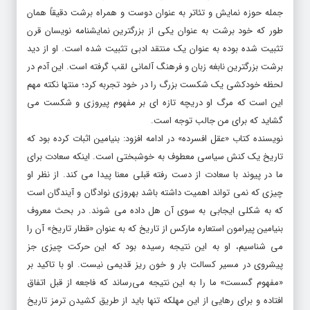
جمله حوزه نمایش و تئاتر به عنوان دوست و همراه برشت دقیقاً همان
طور که خود برشت به عنوان یکی از بزرگترین نمایشنامه نویسان قرن
تثبیت شده بوده به عنوان یک منتقد ادبی تثبیت شده است. او از دید
برشت بزرگترین نابغه زبان و فرهنگ آلمانی لقب گرفته است. این آدم در
لحظه خودکشی یک شکست بزرگ را در خود تجربه کرد؛ منتها نکته مهم
این است که مرگ او دریچه تازه ای بر مفهوم پیروزی و شکست می
گشاید که برای من جالب توجه است.
نویسنده کتاب «عقل افسرده» در ادامه افزود: بنیامین اثبات کرده بود که
تاریخ یک کنش سیاسی معطوف به خوشبختی است. اینکه سعادت برای
ما در پیوند با سعادت از دست رفته قبلی معنا پیدا می کند. از نظر او
چیزی که نمی تواند اهمیت داشته باشد بهروزی نوادگان و آیندگان است
که به شکلی ایجابی به سوی آن هل داده می شوند. در بحث معروف
بنیامین پیرامون استعاره مارکس از تاریخ که به عنوان «قطار تاریخ» آن را
می شناسیم، او به این نتیجه رسیده بود که این حرکت چیزی جز
پیشروی در مسیر کسالت بار و خون ریز قدیمی نیست. او با تاکید بر
«مفهوم گسست» ما را به این نتیجه می‌رساند که فاجعه از قبل اتفاق
افتاده و برای رهایی از این مهلکه تنها باید از طریق کشیدن ترمز تاریخ