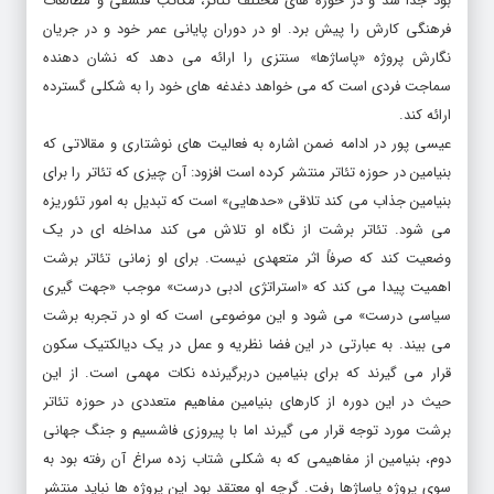
بود جدا شد و در حوزه های مختلف تئاتر، مکاتب فلسفی و مطالعات
فرهنگی کارش را پیش برد. او در دوران پایانی عمر خود و در جریان
نگارش پروژه «پاساژها» سنتزی را ارائه می دهد که نشان دهنده
سماجت فردی است که می خواهد دغدغه های خود را به شکلی گسترده
ارائه کند.
عیسی پور در ادامه ضمن اشاره به فعالیت های نوشتاری و مقالاتی که
بنیامین در حوزه تئاتر منتشر کرده است افزود: آن چیزی که تئاتر را برای
بنیامین جذاب می کند تلاقی «حدهایی» است که تبدیل به امور تئوریزه
می شود. تئاتر برشت از نگاه او تلاش می کند مداخله ای در یک
وضعیت کند که صرفاً اثر متعهدی نیست. برای او زمانی تئاتر برشت
اهمیت پیدا می کند که «استراتژی ادبی درست» موجب «جهت گیری
سیاسی درست» می شود و این موضوعی است که او در تجربه برشت
می بیند. به عبارتی در این فضا نظریه و عمل در یک دیالکتیک سکون
قرار می گیرند که برای بنیامین دربرگیرنده نکات مهمی است. از این
حیث در این دوره از کارهای بنیامین مفاهیم متعددی در حوزه تئاتر
برشت مورد توجه قرار می گیرند اما با پیروزی فاشسیم و جنگ جهانی
دوم، بنیامین از مفاهیمی که به شکلی شتاب زده سراغ آن رفته بود به
سوی پروژه پاساژها رفت. گرچه او معتقد بود این پروژه ها نباید منتشر