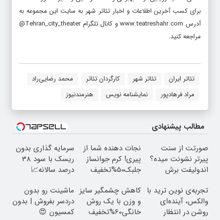
برای کسب آخرین اطلاعات و اخبار تئاتر شهر به سایت این مجموعه به
آدرس www.teatreshahr.com و کانال تلگرام Tehran_city_theater@
مراجعه کنید.
تئاتر ایران
تئاتر شهر
کارگردان تئاتر
محمد رضایی‌راد
مراد فرهادپور
نمایشنامه نویس
هنرمندنیوز
مطالب پیشنهادی
صورتت از سنت
نجات دهنده شما از
سرمایه گذاری بدون
پیرتر نشونت میده؟
پیری! کرم جوانساز
ریسک با سود 38
اندولیفت برش
جلبک50%تخفیف
درصد سالانه📈
می‌گردونه 🔰
تجربه‌ی نوین ترید با
کاهش چشمگیر سایز
ماشینت رو بدون
والکس، آینده‌ای
و وزن با یک روش
دردسر بفروش | بدون
روشن در انتظار
خانگی60%تخفیف
کمسیون 😍