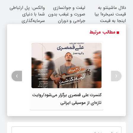
شماست
دلال ماشینتو به
لیفت و جوانسازی
والکس: پل ارتباطی
قیمت نمیخره! بیا
صورت و غبغب بدون
شما با دنیای
اینجا به قیمت
جراحی و دوران
سرمایه‌گذاری
بفروش*فقط خریدار
نقاهت ✨
دیجیتال
مطالب مرتبط
واقعی*
›
‹
کنسرت علی قمصری برگزار می‌شود/روایت
تازه‌ای از موسیقی ایرانی