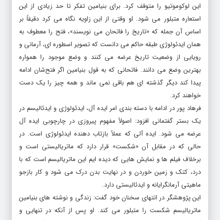
این لوکوموتیو را متوقف کرد. برای بنیامین تفکر تا حد زیادی از این
استعاره متبلور می شود. او وقتی از این زاویه نگاه می کرد دقیقاً بر
اساس آن جمله که «تاریخ را فاتحان می نویسند»، فتح را معطوف به
همان ایدئولوژی طبقه حاکم می دانست که تصویر اسطوره ای، آرمانی و
رویایی از وضعیت تاریخ عرضه می کنند و وضع موجود را همواره
بهترین وضع می دانند. فاتحانی که به قول بنیامین اگر فتح‌شان ادامه
پیدا کند دیگر گذشته ای هم باقی نمی ماند و همه چیز را یک دست
خواهند کرد.
فرهاد پور در ادامه با دسته بندی امر ایده آل، ایدئولوژی و ایدئالیسم در
یک بستر گفتمانی افزود: اصولاً مفهوم پیروزی در چارچوبی ایده آل
عرضه می شود. ایده آلی که عملاً بازتاب دهنده ایدئولوژی است. در
حالی که در مقابل آن «شکست» قرار دارد که ماتریالیستی است و
برخلاف فیلم ها و نمایش هایی که دیده ایم این ماتریالیسم است که با
درد، کتک و زمین خوردن و در نهایت بدن درک می شود و کار بازجو
ماهیتی آرمانگرایانه و ایدئالیستی دارد.
این پژوهشگر در انتهای سخنان خود گفت: زندگی و نوشته های بنیامین
ماتریالیسم شکست را متبلور می کند. او پس از آنکه در تنهایی و