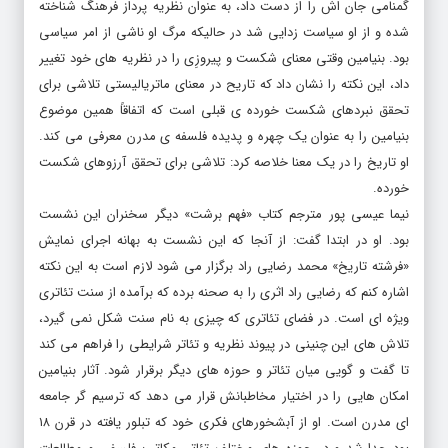
گمنامی جان اش را از دست داد، به عنوان نظریه پرداز فرهنگ شناخته
شده و از او سیاست زدایی شد در حالیکه مرگ او ناشی از امر سیاسی
بود. بنیامین وقتی معنای شکست و پیروزِی را در نظریه های خود تغییر
داد، این نکته را نشان داد که تاریح در معنای ماتریالیستی تلاشی برای
تحقق نبردهای شکست خورده ی قبلی است که اتفاقاً همین موضوع
بنیامین را به عنوان یک چهره و پدیده فلسفه ی مدرن معرفی می کند.
او تاریخ را در یک معنا خلاصه کرد: تلاشی برای تحقق آرزوهای شکست
خورده.
نیما عیسی پور مترجم کتاب «فهم برشت» دیگر سخنران این نشست
بود. او در ابتدا گفت: از آنجا که این نشست به بهانه اجرای نمایش
«فرشته تاریخ» محمد رضایی راد برگزار می شود لازم است به این نکته
اشاره کنم که رضایی راد اثری را به صحنه برده که برآمده از سنت تئاتری
ویژه ای است. در فضای تئاتری که چیزی به نام سنت شکل نمی گیرد،
تلاش های این چنینی در پیوند نظریه و تئاتر شرایطی را فراهم می کند
تا گفت و گویی میان تئاتر و حوزه های دیگر برقرار شود. آثار بنیامین
امکان هایی را در اختیار مخاطبانش قرار می دهد که ترسیم گر جامعه
ای مدرن است. او از آبشخورهای فکری خود که تبلور یافته در قرن ۱۸