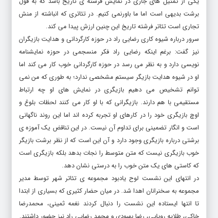
یکی از تمثیل های جاری در نمایش فرشته ی تاریخ باشد که به قول
برشت بدیهی است اما ما باورنمی کنیم. در تئاتری که انباشته از منش
تجاری است تئاتر فرشته تاریخ این چنین ارزش پیدا می کند.
سرور درباره شیوه کاری رضایی راد در حوزه کارگردانی و هدایت بازیگران
نیز گفت: برغم اینکه رضایی راد فکر منسجمی در حوزه نمایشنامه
نویسی دارد و به نظر می رسد در حوزه کارگردانی خوب کار می کند اما
او در شیوه هدایت بازیگر سیستم مشخصی ندارد؛ به طوری که من نمی
توانم تشخیص می دهیم بازیگری در نمایش های او چه ارتباط
مستقیمی با هم دارند. بازیگرانی که با او کار می کنند لحظات بلوغ و
اوچ بازیگری خود را در کارهای او تجربه کرده اند اما این روند ناگهانی
است و انگار تضمینی برای تداوم آن نیست. در این تناقض یک آموزه ی
برشتی درباره بازیگری وجود دارد و آن این است که از نظر برشت بازیگر
خوب بازیگری نیست که متن متوسط را نجات بدهد بلکه بازیگری است
که کاستی های یک متن خوب را به درستی نشان دهد.
در انتهای این نشست لوح یادبود مجموعه ی تئاتر شهر توسط مدیر
مجموعه به سخنرانان اهدا شد. در میان حضار کثیری که بسیاری از ابتدا
تا انتها ایستاده این نشست را دنبال کردند نغمه ثمینی، محمدرضا
خاکی، طلایه رویایی، رضا بهبودی و محمد رضایی راد نیز حضور داشتند.