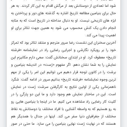
شود اما تعدادی از دوستانش بعد از مرگش اقدام به این کار کردند. به هر
حال برای بنیامین مطالعه تاریخ اشاره به گذشته های دور و پرداختن به
ابژه های تاریخی نیست. او به دنبال مداخله در تاریخ است که به مثابه
انجام دادن یک کنش محسوب می شود به همین جهت تئاتر برای او
اهمیت پیدا می کند.
آخرین سخنران این نشست رضا سرور مترجم و منتقد تئاتر بود که تمرکز
خود را بر رویکرد نگارشی و اجرایی رضایی راد در نمایشنامه «فرشته
تاریخ» معطوف کرد. او در ابتدای سخنانش گفت: سعی دارم مکانیزم این
نمایش را به شما نشان دهم. اگر مفهوم «ژست» در اندیشه بنیامین و
برشت را در کانون توجه قرار دهیم می توانیم این امر را یکی از مهم
ترین وجوه نمایشنامه «فرشته تاریخ» بدانیم.سرور در ادامه گفت: شگرد
ناهمزمانی یکی از اولین نتایج به کارگرفتن سرشت ژست در نمایش
است. این در ساختار نمایش هم وجود دارد و ما این دو پارگی را در
کلیت کار رضایی راد مشاهده می کنیم. ما در اینجا با بنیامین هایی رو
به رو هستیم که به واسطه آشنایی با افراد مختلف یا دوستانش به نقاط
مختلف از جغرافیای دنیا سفر می کند. اینها در جدال با همدیگر هم
هستند که در نهایت ژست نهایی بنیامین را می سازد. ما حتی در صور