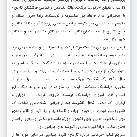
۲۱ تیر با عنوان «برتولت برشت، والتر بنیامین و تمامی فرشتگان تاریخ»
با سخنرانی مراد فرهاد پور فیلسوف و نویسنده، رضا سرور منتقد و
مترجم، نیما عیسی پور مترجم و امین عظیمی پژوهشگر و منتقد تئاتر و
جمع کثیری از علاقه مندان تئاتر و فلسفه در تالار مشاهیر مجموعه تئاتر
شهر برگزار شد.
اولین سخنران این نشست مراد فرهادپور فیلسوف و نویسنده ایرانی بود
که با ترسیم جایگاه والتر بنیامین به عنوان یکی از تاثیرگذارترین نظریه
پردازان تاریخ ادبیات و فلسفه در حوزه اندیشه گفت: «مرگ بنیامین به
عنوان یکی از چهره های کلیدی فلسفه نظری، الهیات و مارکسیسم در
سال ۱۹۴۰ یک شکست بزرگ محسوب می شد. البته صرف نظر از
ماجرای دراماتیک خودکشی او در لب مرز که در این سال ها دیگر برای
انسان های امروزی دراماتیک نیست، شرایط تاریخی آن دوران و
اروپایی که تحت اشغال فاشیسم بود از بنیامین شخصیتی ساخت که
نقش بسیار موثری در حوزه الهیات و فلسفه زبان ایفا کرد؛ او تاثیر زیادی
روی شخصیت هایی چون تئودور آدورنو داشت و بخش وسیعی از اعتبار
نظری مکتب فرانکفورت مدیون اندیشه های بنیامین بود.
مترجم کتاب «تزهایی درباره تاریخ» افزود: بنیامین در سایر حوزه ها از