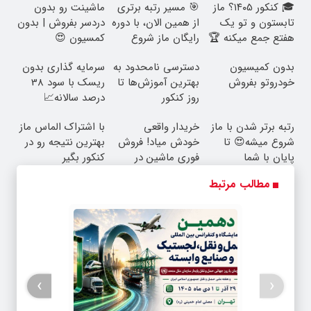
🎓 کنکور ۱۴۰5؟ ماز
🎯 مسیر رتبه برتری
ماشینت رو بدون
تابستون و تو یک
از همین الان، با دوره
دردسر بفروش | بدون
هفتع جمع میکنه 🏆
رایگان ماز شروع
کمسیون 😍
میشه!
بدون کمیسیون
دسترسی نامحدود به
سرمایه گذاری بدون
خودروتو بفروش
بهترین آموزش‌ها تا
ریسک با سود 38
روز کنکور
درصد سالانه📈
رتبه برتر شدن با ماز
خریدار واقعی
با اشتراک الماس ماز
شروع میشه😍 تا
خودش میاد! فروش
بهترین نتیجه رو در
پایان با شما
فوری ماشین در
کنکور بگیر
همراه مکانیک
مطالب مرتبط
›
‹