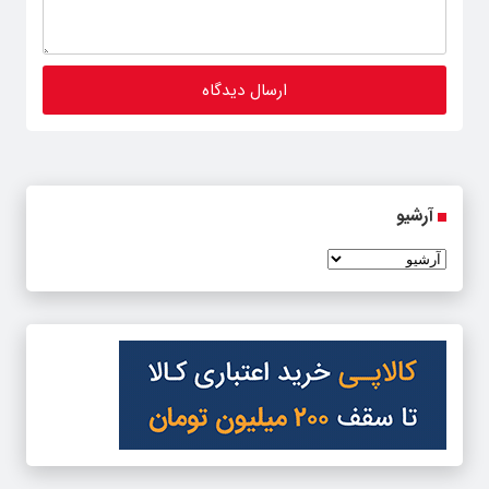
آرشیو