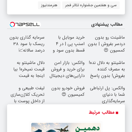
سی و هفتمین جشنواره تئاتر فجر
هنرمندنیوز
مطالب پیشنهادی
ماشینت رو بدون
خرید موبایل با
سرمایه گذاری بدون
دردسر بفروش | بدون
اسنپ پی | در ۴
ریسک با سود 38
کمسیون 😍
قسط بدون سود و
درصد سالانه📈
کارمزد!
ماشینتو به دلال نده!
والکس: بازار امن
دلال ماشینتو به
به مصرف کننده
برای خرید و فروش
قیمت نمیخره! بیا
بفروش! بدون پاسخ
دارایی‌های دیجیتال
اینجا به قیمت
به یک تماس
بفروش*فقط خریدار
والکس: پل ارتباطی
فروش خودرو بدون
لیفت طبیعی و
واقعی*
شما با دنیای
کمیسیون 😍
تحریک کلاژن‌سازی
سرمایه‌گذاری
از داخل پوست با
دیجیتال
24ماه ماندگاری ✅
مطالب مرتبط
جوان شو