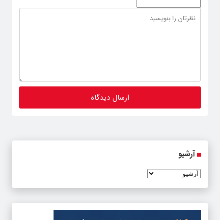
آرشیو