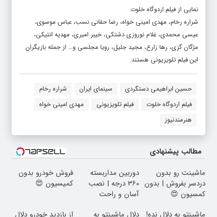
نمایی از فیلم اردوگاه خلوت
شراره رخام، مهدی امینی خواه، رضا حقانی نسب، عباس موسوی،
عیسی محمدی، غلام نوروزی دشتکی، خیبر امیری، مهدیه انتیکی،
مژگان گزی، رها زارع، مجید جلیل، رویا مجلسی و… از جمله بازیگران
این فیلم تلویزیونی هستند.
حسین ابراهیمی دستگردی
سینمای ایران
شراره رخام
فیلم اردوگاه خلوت
فیلم تلویزیونی
مهدی امینی خواه
هنرمندنیوز
مطالب پیشنهادی
ماشینت رو بدون
دوربین مداربسته
فروش خودرو بدون
دردسر بفروش | بدون
360 درجه | نصب
کمیسیون 😍
کمسیون 😍
آسان و راحت
ماشینتو به دلال نده!
دلال ماشینتو به
از بازدید خودرو دلال