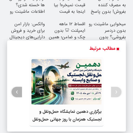
به مصرف کننده
قیمت نمیخره! بیا
ها خسته شدی؟
بفروش! بدون پاسخ
اینجا به قیمت
اطلاعات ماشینت رو
به یک تماس
بفروش*فقط خریدار
اینجا ثبت کن
میخوایی ماشینت رو
اقساط ۱۲ ماهه
والکس: بازار امن
واقعی*
بدون دردسر
ایمپلنت 🦷 بدون
برای خرید و فروش
بفروشی؟ بدون
چک و ضامن؛ همین
دارایی‌های دیجیتال
کمیسیون
امروز اقدام کن ✅
مطالب مرتبط
›
‹
برگزاری دهمین نمایشگاه حمل‌ونقل و
لجستیک همزمان با روز جهانی حمل‌ونقل
پایدار سازمان ملل متحد