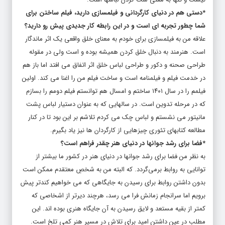
*دستی هم در دنیای کارگردانی و فیلمسازی دارید، فیلم ساختن برای
شما چطور تجربه ای است و در این رابطه کار جدیدی پیش رو دارید؟
علاقه من به فیلمسازی برای خودم به معنای خلق واقعی یک اثر ماندگار
است. هنرمند به دنبال خلق کردن همیشه بوده و است ولی در مقوله
طراحی صحنه و دکور و طراحی لباس خلق اثر اتفاق می‌ افتد اما باز هم
در خدمت فیلم و فیلمنامه است و ساخت فیلم من را اغنا می‌ کند. اولین
فیلمم را در سال ۱۴۰۱ ساختم و امسال هم توانستم فیلم دومم را بسازم
که در مرحله تدوین است. در سالهایی که به عنوان دستیار لباس پشت
مانیتور می‌ نشستم و لباس چک می کردم تلاشم بر این بود تا در کنار
مطالعه‌ کتابهای تئوری‌ چیزهایی از کارگردان ها نیز یاد بگیرم.
*فضا برای رشد جوانها در دنیای هنر چقدر فراهم است؟
به نظر من فضا برای رشد جوانها در دنیای هنر در کشور ما بیشتر از
توانایی به روابط برمی‌گردد. که البته من به شخصِ معتقدم ممکن است
بدون داشتن روابط برای رسیدن به جایگاهی که‌ می‌ خواهیم کند‌تر پیش
برویم اما سرانجام زمانش فرا می رسد، هرچند دیرتر از اشخاصی که
کمتر از بقیه مستعد و لایق رسیدن به آن جایگاه هنری بوده‌ اند. این
مطلب در عین داشتن امید برای تلاش در مسیر هنر کمی تلخ است.