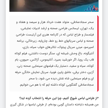
سحر سجادصادقی، متولد هفت خرداد هزار و سیصد و هفتاد و
یک، تهران، لیسانس طراحی صحنه و ارشد ادبیات نمایشی،
فیلمساز و طراح لباس که در کارنامه هنری این آرتیست طراحی
صحنه و لباس سریالهای خط رو خط، چارپایه، زیرخاکی، برنامه
اسپرسو، مینی سریال پیتوک، تئاترهای خواب سیاه، بازی،
آنتیگونه، باغ وحش شیشه ای، سنگر دوست داشتنی، فیلم کوتاه
قاب یک رویا، اگر خورشید بمیرد، آنانیموس، آژاکس، حیوون، بام
کوتاه، سیاه و سفید، دستیار یک فیلمهای سینمایی صحنه زنی،
آژین، دختر برقی، عاشق پاییز، فوبیا، سریال نمایش خانگی حرفه
ای و فیلم سینمایی شاه نقش دیده می شود، با سحر
سجادصادقی گفتگویی کوتاه داشته ایم که با هم می خوانیم.
*از طراحی لباس شروع کنیم، چرا این حرفه را انتخاب کرده اید؟
من همیشه دلباخته‌ داستان گویی بوده‌ام، از طرفی لباسها در شکل‌ گیری