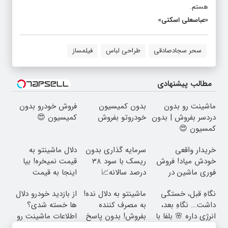
هستم.
«عباسعلی اسکتی»
سحر سجادصادقی
طراحی لباس
فیلمساز
مطالب پیشنهادی
ماشینت رو بدون
بدون کمیسیون
فروش خودرو بدون
دردسر بفروش | بدون
خودروتو بفروش
کمیسیون 😍
کمسیون 😍
خریدار واقعی
سرمایه گذاری بدون
دلال ماشینتو به
خودش میاد! فروش
ریسک با سود 38
قیمت نمیخره! بیا
فوری ماشین در
درصد سالانه📈
اینجا به قیمت
همراه مکانیک
بفروش*فقط خریدار
نگاهِ قبل، خستگی
ماشینتو به دلال نده!
از بازدید خودرو دلال
واقعی*
داشت... نگاهِ بعد،
به مصرف کننده
ها خسته شدی؟
انرژی داره 🌸 بلفا با
بفروش! بدون پاسخ
اطلاعات ماشینت رو
25% تخفیف
به یک تماس
اینجا ثبت کن