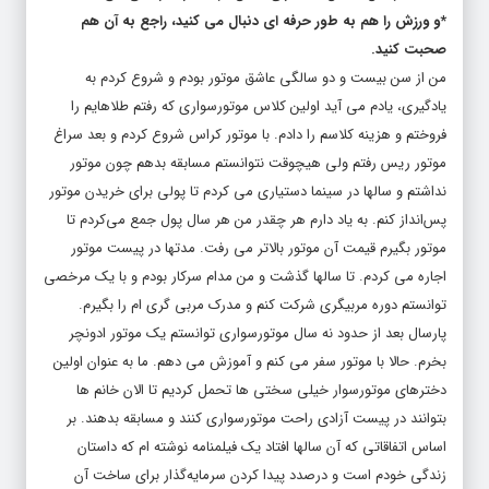
*و ورزش را هم به طور حرفه ای دنبال می کنید، راجع به آن هم
صحبت کنید.
من از سن بیست و دو سالگی عاشق موتور بودم و شروع کردم به
یادگیری، یادم‌ می آید اولین کلاس موتورسواری که رفتم طلاهایم را
فروختم و هزینه‌ کلاسم را دادم. با موتور کراس شروع کردم و بعد سراغ
موتور ریس رفتم ولی هیچوقت نتوانستم مسابقه بدهم چون موتور
نداشتم و سالها در سینما دستیاری می‌ کردم تا پولی برای خریدن موتور
پس‌انداز کنم. به یاد دارم هر چقدر من هر سال پول جمع می‌کردم تا
موتور بگیرم قیمت آن موتور بالاتر می‌ رفت. مدتها در پیست موتور
اجاره می‌ کردم. تا سالها گذشت و من مدام سرکار بودم و با یک مرخصی
توانستم دوره مربیگری شرکت کنم و مدرک مربی‌ گری ام را ‌بگیرم.
پارسال بعد از حدود نه سال موتورسواری توانستم یک موتور ادونچر
بخرم. حالا با موتور سفر می‌ کنم و آموزش می‌ دهم. ما به عنوان اولین
دخترهای موتورسوار خیلی سختی‌ ها تحمل کردیم تا الان خانم‌ ها
بتوانند در پیست آزادی راحت موتورسواری کنند و مسابقه بدهند. بر
اساس اتفاقاتی که آن سالها افتاد یک فیلمنامه نوشته‌ ام که داستان
زندگی خودم است و درصدد پیدا کردن سرمایه‌گذار برای ساخت آن