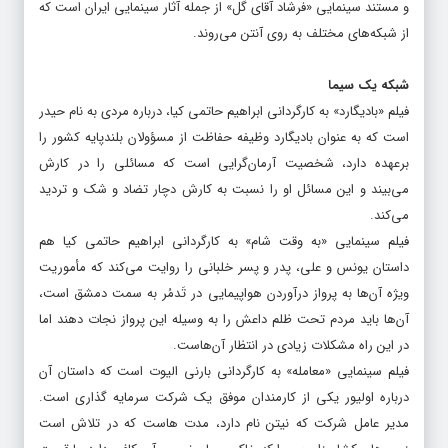
«ماهورا»، «آهوی پیشونی سفید ۱»، انیمیشن «فیلشاه»، «کلیله و دمنه»
و مستند سینمایی «فرشاد آقای گل» از جمله آثار سینمایی ایران است که
از شبکه‌های مختلف به روی آنتن می‌روند.
شبکه یک سیما
فیلم «بادیگارد» به کارگردانی ابراهیم حاتمی کیا، درباره مردی به نام حیدر
است که به عنوان بادیگارد وظیفه حفاظت از مسؤولان بلندپایه کشور را
برعهده دارد، شخصیت آرمان‌گرایی است که مسائلی را در کارش
می‌بیند و این مسائل او را نسبت به کارش دچار تضاد و شک و تردید
می‌کند.
فیلم سینمایی «به وقت شام» به کارگردانی ابراهیم حاتمی کیا هم
داستان یونس و علی، پدر و پسر خلبانی را روایت می‌کند که مأموریت
ویژه آن‌ها به پرواز درآوردن هواپیمایی در تَدمُر به سمت دمشق است،
آن‌ها باید مردم تحت ظلم داعش را به وسیله این پرواز نجات دهند اما
در این راه مشکلات زیادی در انتظار آن‌هاست.
فیلم سینمایی «معامله» به کارگردانی بارنی الیوت است که داستان آن
درباره اولیور یکی از کارمندان موفق یک شرکت سرمایه گذاری است.