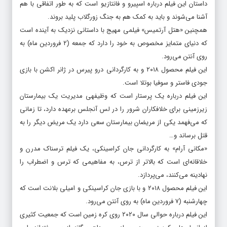
کوفره، محصول ۲۰۱۸ بلژیک، سه شنبه (۲۸ اسفند ماه) پخش می‌شود.
داستان این فیلم درباره اسپیرو و فانتازیو است که به طور اتفاقی با هم
آشنا می‌شوند و باید به کمک هم به جنگ زورگلاب پلید بروند.
همچنین «هتل آرتمیس» فیلمی مهیج با داستانی نزدیک به آینده است
که دنیای متمایز مخصوص به خود را دارد که جمعه (۲ فروردین ماه) به
روی آنتن می‌رود.
این فیلم محصول ۲۰۱۸ و به کارگردانی درو پیرس در ژانر اکشن با بازی
جودی فاستر و سوفیا بوتلا است.
این فیلم درباره یک پرستار است که وظیفه‎ی مدیریت یک بیمارستان
زیرزمینی برای خلافکاران شرور را در لس آنجلس برعهده دارد، تا زمانی
که می‌فهمد یکی از مریضان بیمارستان سعی دارد یک مریض دیگر را به
قتل برساند و…
«مکانی آرام» به کارگردانی جان کراسینکی، یک فیلم ترسناک مدرن و
خلاقانه‌ای است که بالاتر از ترس، به مفاهیمی که ترس و اضطراب را
نهادینه می‌کنند، می‌پردازد.
این فیلم محصول ۲۰۱۸ و با بازی جان کراسینکی و امیلی بلانت است که
چهارشنبه (۷ فروردین ماه) به روی آنتن می‌رود.