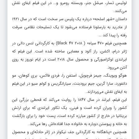
و محصولی اسپانیایی فرانسوی محسوب می‌شود.
لوئیس تسار، میشل جنر، ویسنته رومرو و… در این فیلم ایفای نقش
می‌کنند.
داستان «شهر اسلحه» درباره یک پلیس سر سخت است که در سال ۱۹۲۱
از مادرید به بارسلونا فرستاده می‌شود تا یک تسلیحات نظامی سرقت
رفته را پیدا کند …
همچنین فیلم «۴۷ سیاه» ( Black ۴۷ ۲۰۱۸) به کارگردانی لنس دالی در
ژانر درام، اکشن، راز آلود و معمایی ساخته شده است. این فیلم که
ایرلندی لوکزامبورگی و محصول سال ۲۰۱۸ است در ایام نوروز به روی
آنتن می‌رود.
هوگو ویوینگ، جیمز فرچویل، استفن را، فردی فاکس، بری کوهان، مو
دانفورد، سارا گرین، جیم برودبنت، سیارانگریس و کولم سیو در این فیلم
به ایفای نقش می‌پردازند.
این فیلم، ایرلند در سال ۱۸۴۷ را روایت می‌کند که قحطی بزرگی این
کشور را ویران کرده است و فینی، یک تکاور ایرلندی که برای ارتش
بریتانیا در خارج از کشور مبارزه کرده است، پست خود را برای بازگشت
به خانه و پیوستن دوباره به خانواده جدا افتاده‌اش رها می‌کند.