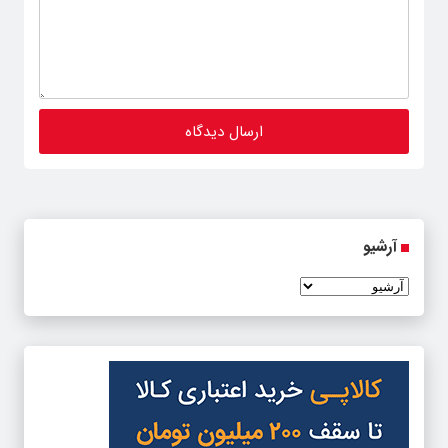
آرشیو