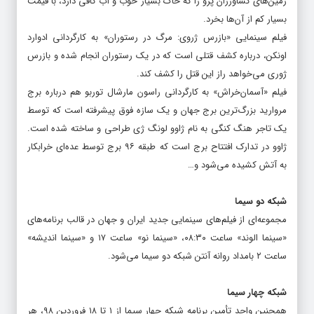
مدیر عامل شرکت که نیتن نام دارد، مدت هاست که در تلاش است
زمین‌های کشاورزان پرو را که خاک بسیار خوب و آب کافی دارد، با قیمت
بسیار کم از آن‌ها بخرد.
فیلم سینمایی «بازرس ژروی: مرگ در رستوران» به کارگردانی ادوارد
اونکن، درباره کشف قتلی است که در یک رستوران انجام شده و بازرس
ژوری می‌خواهد راز این قتل را کشف کند.
فیلم «آسمان‌خراش» به کارگردانی راسون مارشال توربو هم درباره برج
مروارید بزرگ‌ترین برج جهان و یک سازه فوق پیشرفته است که توسط
یک تاجر هنگ کنگی به نام ژاوو لونگ ژی طراحی و ساخته شده است.
ژاوو در تدارک افتتاح برج است که طبقه ۹۶ برج توسط عده‌ای خرابکار
به آتش کشیده می‌شود و…
شبکه دو سیما
مجموعه‌ای از فیلم‌های سینمایی جدید ایران و جهان در قالب برنامه‌های
«سینما الوند» ساعت ۰۸:۳۰، «سینما نو» ساعت ۱۷ و «سینما اندیشه»
ساعت ۲ بامداد روانه آنتن شبکه دو سیما می‌شود.
شبکه چهار سیما