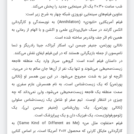
همچنین واحد تأمین برنامه شبکه چهار سیما از ۱ تا ۱۸ فروردین ۹۸، هر
شب ساعت ۲۰:۳۰ یک اثر سینمایی جدید را پخش می‌کند.
عناوین فیلم‌های سینمایی نوروزی شبکه چهار به شرح زیر است:
فیلم آمریکایی «نابودی» (Annihilation) به نویسندگی و کارگردانی
الکس گارلند در سبک خیال‌پردازی علمی و اکشن و با الهام از رمانی به
همین نام اثر جف واندرمر ساخته شده است.
ناتالی پورتمن، جنیفر جیسن لی، اسکار آیزاک، جینا رادریگز و تسا
تامپسون از جمله بازیگرانی هستند که در این فیلم ایفای نقش می‌کنند.
در داستان فیلم آمده است: گروهی سرباز وارد یک منطقه فاجعه
زیست‌محیطی می‌شوند و تنها یک نفر از آن‌ها جان سالم به در می‌برد،
اگرچه او نیز به شدت مجروح می‌شود. در این بین همسر او (ناتالی
پورتمن) که یک زیست‌شناس است، به نام همسرش عازم سفری به
سمت منطقه یک فاجعه زیست‌محیطی می‌شود، ولی نمی‌داند که چه
چیزی در انتظار اوست. تیم سفر او شامل یک زیست‌شناس سلولی
(ناتالی پورتمن)، یک روان‌شناس (جنیفر جیسن لی)، یک
ژئومورفولوژیست، یک فیزیک دان و یک پیراپزشک است.
فیلم «متفاوت مثل من» (Same Kind of Different as Me) به