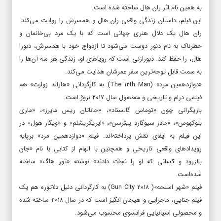
کارگردانی مایکل کارنی که محصول ۲۰۱۷ آمریکا است، بر اساس کتابی
به همین نام اثر ران هال ساخته شده است.
این فیلم، داستان زندگی واقعی ران هال و همسرش را روایت می‌کند.
ران هال یک دلال هنری جهانی است که با یک مرد بی‌خانمان و
خطرناک به نام دنور دوست می‌شود تا ازدواج خود با همسرش، دبورا
هال، را حفظ کند. دبورازنی است که رویاهای او، زندگی هر سه آن‌ها را
به سمت قابل توجه‌ترین سفر عمرشان هدایت می‌کند.
«دوازدهمین مرد» (The ۱۲th Man) به کارگردانی «هارالد زوارت» هم
فیلمی درام و تاریخی و محصول سال ۲۰۱۷ نروژ است.
بازیگرانی چون «توماس گالستاد»، «جاناتان ریس مایرز»، «ماری
بلوکهوس»، «مادز سیوگارد پیترسن»، «ایریکریشلم» و «ویگار هول» در
این فیلم به ایفای نقش پرداخته‌اند. فیلم «دوازدهمین مرد» برپایه
رویدادهای واقعی تاریخی و همچنین با الهام از کتابی با نام «جان
بالزرود و کسانی که او را نجات دادند» نوشته «تور هاگ» ساخته
شده‌است.
فیلم «شهر اسلحه»( Gun City ۲۰۱۸) به کارگردانی دنیل دلاتوره هم یک
فیلم جنایی، ماجرایی و هیجان انگیز است که در سال ۲۰۱۸ ساخته شده