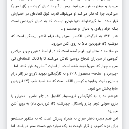
داستان این فیلم درباره گریند والد (جانی دپ) است که در زندان به سر
می‌برد و موفق به فرار می‌شود. پس از آن به دنبال کریدنس (ازرا میلر)
می‌گردد چرا که فکر می‌کند او می‌تواند قدرت فوق العاده‌ای در اختیارش
قرار دهد. اما گریندلوالد تنها فردی نیست که به دنبال کریدنس است
بلکه افراد زیادی به دنبال او هستند و…
«تی ۳۴» به کارگردانی الکسی سیدوروف فیلم اکشن _جنگی است که
دوشنبه (۱۲ فروردین ماه) به روی آنتن می‌رود.
در خلاصه داستان این فیلم آمده است که در اواسط دهه‎ی چهل میلادی
گروهی از سربازان شجاع روسی تلاش می‌کنند تا با تانک افسانه‌ای تی
سی و چهار که تقریباً نابود شده است، از اسارت آلمانی‌ها فرار کنند. اما…
«پیرمرد و اسلحه» محصول ۲۰۱۸ و به کارگردانی دیوید لاوری در ژانر درام
با بازی رابرت ردفورد و کیسی افلک است که سه شنبه شب (۱۳ فروردین
ماه) پخش می‌شود.
«چشم انداز» به کارگردانی کریستوفر کالدول در ژانر علمی _تخیلی با
بازی سوفی تچر، پدرو پاسکال، چهارشنبه (۱۴ فروردین ماه) به روی آنتن
می‌رود.
این فیلم درباره دختر جوان به همراه پدرش است که به منظور جستجو