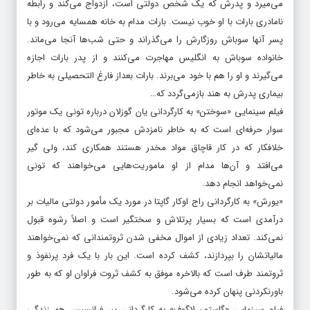
بارات است که به مادرش علاقه زیادی دارد ولی مادرش در اثر بیماری
می‌میرد و پدرش که یک شخص دولتی است، ازدواج می‌کند و رابطه
نامادری بارات با او خوب نیست. بارات مدام به خانه همسایه می‌رود و با
پسر آنها سوباش روزگارش را می‌گذراند و حتی شب‌ها آنجا می‌ماند.
خانواده سوباش به انگلیس مهاجرت می‌کنند و از پدر بارات اجازه
می‌گیرند و او را هم با خود می‌برند. بارات بعداز فارغ التحصیلی به خاطر
بیماری پدرش به هند بازمی‌گردد که…
فیلم سینمایی «سوختن» به کارگردانی یان گوزلان درباره تونی یک موتور
سوار حرفه‌ای است که به خاطر نامزدش مجبور می‌شود که با عده‌ای
خلافکار که در کار قاچاق مواد مخدر هستند همکاری کند، ولی گیر
می‌افتد و آن‌ها مدام از او ماموریت‌هایی می‌خواهند که تونی
نمی‌خواهد انجام دهد.
«یورش» به کارگردانی راج اوکار گاپتا در مورد یک مأمور دولتی مالیات بر
درآمدی است که بسیار پرتلاش و سختگیر است و اصلاً رشوه قبول
نمی‌کند. تعداد زیادی از اموال مخفی شدن ثروتمندانی که نمی‌خواهند
مالیاتشان را بپردازند، کشف کرده است. این بار با یک فرد پرنفوذ و
ثروتمند طرف است که بالاخره موفق به کشف ثروت فراوان او که به طور
باورنکردنی پنهان کرده می‌شود.