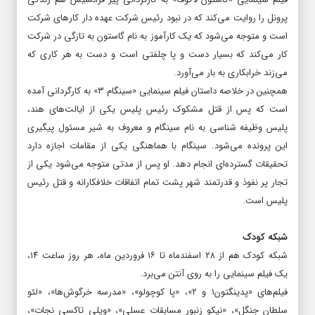
فیلم سینمایی «گاستون لاگوف» به کارگردانی پیر فرانسیس هم زندگی
پرونل را روایت می‌کند که در نبود رئیس شرکت عهده دار کارهای شرکت
است و متوجه می‌شود که یک کارآموز به نام گاستون به تازگی در شرکت
کار می‌کند که بسیار دست و پا چلفتی است و دست به هر کاری که
می‌زند خرابکاری به بار می‌آورد.
همچنین در خلاصه داستان فیلم سینمایی «سینگام ۳» به کارگردانی آمده
است که پس از قتل مشکوک رئیس پلیس یکی از ایالت‌های هند،
پلیس وظیفه شناسی به نام سینگام و معروف به شیر مسئول پیگیری
این پرونده می‌شود. سینگام با هماهنگی یکی از مقامات اجازه دارد
تحقیقات گسترده‌ای انجام دهد. او پس از مدتی متوجه می‌شود یکی از
تجار پر نفوذ و قدرتمند شهر پشت تمام اتفاقات خلافکارانه و قتل رئیس
پلیس است.
شبکه کودک
شبکه کودک هم از ۲۸ اسفندماه تا ۱۶ فروردین ماه، هر روز ساعت ۱۴،
یک فیلم سینمایی را به روی آنتن می‌برد.
فیلم‌های «پدینگتون۱ و ۲»، «پا کوچولو»، «مدرسه خرگوش‌ها»، «لئو