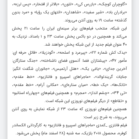
پولن»، «اتاق پسر»، «توت فرنگی‌های وحشی»، «فرزندان افتخار»،
«گاوچران کوچک»، «بازرس کی»، «لئون»، «بالاتر از افتخار»، «پس لرزه»،
«برادران باد»، «شیر سفید»، «شاهدان»، «انتهای یک رؤیا» و «مرد بدون
گذشته» ساعت ۱۹ به روی آنتن می‌روند.
این شبکه، منتخب فیلم‌های برتر سینمای ایران را ساعت ۲۱ پخش
می‌کند و همچنین در دو باکس پخش ساعت ۲۳ و ۱ بامداد، نزدیک به
۴۰ عنوان فیلم جدید از این شبکه پخش خواهند شد.
«یدک کش شماره ۲۲»، «پیرمرد و اسلحه»، «گودزیلا»، «قاتل حرفه ای:
مأمور ۴۷»، «پیشتازان فضا: آنسوی فضای ناشناخته»، «جنگ ستارگان:
آخرین جدای»، «یاغی یک»، «هتل آرتمیس»، «جانوران شگفت انگیز:
جنایات گریندلوالد»، «ماجراهای اسپیرو و فانتازیو»، «خط مقدم»،
«تانک‌ها»، «یک خط»، «میان ستاره‌ای»، «مکانی آرام»، «خط مقدم»،
«تی ۳۴»، «چشم انداز»، «مجرم» و همچنین فیلم‌های «چهارراه استانبو»
و «تقاطع» از دیگر فیلم‌های نوروزی این شبکه است.
همچنین فیلم‌های نوروزی که ساعت ۲۳ از شبکه نمایش به روی آنتن
می‌روند، به شرح زیر است:
فیلم فانتزی _کمدی «ماجراهای اسپیرو و فانتازیو» به کارگردانی الکساندر