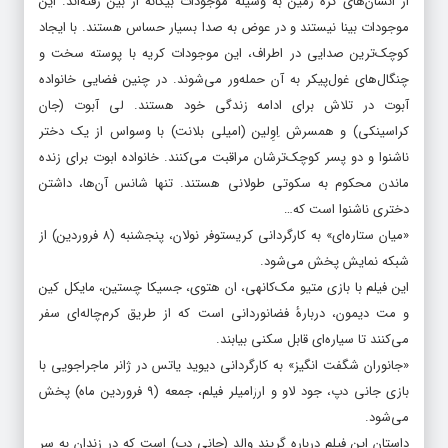
این فیلم درباره حوالی سال ۲۰۲۰ روی کره زمین است که جمعیت کثیری
از انسان‌های کره زمین به وسیله موجودات بیگانه از بین رفته‌اند. این
موجودات بینا نیستند و در عوض به صدا بسیار حساس هستند. با ایجاد
کوچک‌ترین صدایی در اطراف، این موجودات کریه با پوسته سخت و
چنگال‌های غول‌پیکر به آن حمله‌ور می‌شوند. در چنین فضایی خانواده
آبوت در تلاش برای ادامه زندگی خود هستند. لی آبوت (جان
کراسینکی) و همسرش اِوِلین (امیلی بلانت) با وسواس از یک دختر
ناشنوا و دو پسر کوچک‌ترشان مراقبت می‌کنند. خانواده ابوت برای زنده
ماندن محکوم به سکوتی طولانی هستند. تنها شانس آن‌ها، داشتن
دختری ناشنوا است که…
«میان ستاره‌ای» به کارگردانی کریستوفر نولان، پنجشنبه (۸ فروردین) از
شبکه نمایش پخش می‌شود.
این فیلم با بازی متیو مک‌کانهی، ان هتوی، جسیکا چستین، مایکل کین
و مت دیمون، دربارهٔ فضانوردانی است که از طریق کرم‌چاله‌ای سفر
می‌کنند تا سیاره‌ای قابل سکنی بیابند.
«جانوران شگفت انگیز» به کارگردانی دیوید یاتس در ژانر ماجراجویی با
بازی جانی دپ، جود لاو و ارزامیلر فیلم، جمعه (۹ فروردین ماه) پخش
می‌شود.