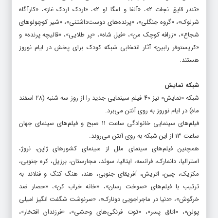
سلطان جنگل»، «نیکو زنبور مسابقات عسلی»، «ویلی تاکسی نجات»،
«تندر قایق نجات ۲»، «آلفا و امگا ۱و ۲»، «اردک اردک غاز»، «کارآگاه
شرلوک»، «گروه جنگلی»، «پرنده‌های دوست‌داشتنی»، «شیر کوچولوهای
شجاع»، «زرافه کوچک من»، «فیل شاه»، «پر طلایی»، «قالیچه پرنده» و
«کریستوفر رابین» آثار انتخابی شبکه کودک برای پخش در ایام نوروز
هستند.
شبکه نمایش
شبکه «نمایش» نیز ۴۰ فیلم سینمایی جدید را از روز سه شنبه (۲۸ اسفند
ماه) در ایام نوروز به روی آنتن می‌برد.
فیلم‌های سینمایی خانوادگی ساعت ۱۱ صبح و فیلم‌های سینمای جهان
ساعت ۱۳ از این شبکه به روی آنتن می‌روند.
همچنین فیلم‌های سینمای ملل از سینمای کشورهای ژاپن، نروژ،
استرالیا، دانمارک، فرانسه، ایتالیا، سوئد، مجارستان، برزیل، کره جنوبی،
مکزیک، چین، اتریش، آفریقای جنوبی، هند، هنگ کنگ و فنلاند به
ترتیب با فیلم‌های «سوخت رسان»، «خانه خراب کن»، «حصار ضد
خرگوش»، «دنیا در ماجراجویی دونارک»، «سرنوشت شگفت انگیز امیلی