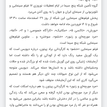
شبکه پنج سیما
گروه تأمین شبکه پنج سیما در ایام تعطیلات نوروزی ۱۷ فیلم سینمایی و
تلویزیونی از سینمای ایران و جهان را به روی آنتن می‌برد.
پخش فیلم‌های سینمایی این شبکه از روز ۲۹ اسفندماه ساعت ۱۳:۳۰
شروع و تا ۱۶ فروردین ماه ادامه خواهد داشت.
«یورش»، «تاکسی ۵»، «مکانیک»، «کارآگاه خصوصی ۱ و ۲»، «آلفا»،
«مرد مورچه‌ای و زنبور»، «خشم»، سوختن» و … عناوین فیلم‌های
سینمایی شبکه پنج سیما است.
فیلم سینمایی «خشم» به کارگردانی براد پیتون، درباره دیویس است که
یک گوریل سفید رنگ دارد که از کودکی او را نگه داشته است اما
آزمایشات ژنتیکی روی این گوریل باعث شده که او بزرگ‌تر شده و حالات
وحشیانه‌ای داشته باشد و به انسان‌ها حمله می‌کند. دیویس متوجه
می‌شود که از این نوع حیوانات چند تای دیگر هم هستند و تصمیم
می‌گیرد کاری کند که این آزمایشات متوقف شود.
«مرد مورچه‌ای و زنبور» به کارگردانی پیتون رد هم درباره اسکات است که
دیگر از مرد مورچه‌ای بودن کناره گرفته و سعی می‌کند که یک زندگی
عادی و سالمی را در کنار دخترش داشته باشد بنابراین مجبور می‌شود به