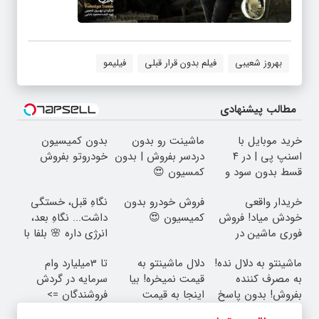
بهروز شعیبی
فیلم بدون قرار قبلی
فیلیمو
مطالب پیشنهادی
خرید موبایل با
ماشینت رو بدون
بدون کمیسیون
اسنپ پی | در ۴
دردسر بفروش | بدون
خودروتو بفروش
قسط بدون سود و
کمسیون 😍
کارمزد!
خریدار واقعی
فروش خودرو بدون
نگاهِ قبل، خستگی
خودش میاد! فروش
کمیسیون 😍
داشت... نگاهِ بعد،
فوری ماشین در
انرژی داره 🌸 بلفا با
همراه مکانیک
25% تخفیف
ماشینتو به دلال نده!
دلال ماشینتو به
تا 3میلیارد وام
به مصرف کننده
قیمت نمیخره! بیا
سرمایه در گردش
بفروش! بدون پاسخ
اینجا به قیمت
فروشندگان =>
به یک تماس
بفروش*فقط خریدار
فروشگاهت رو ثبت