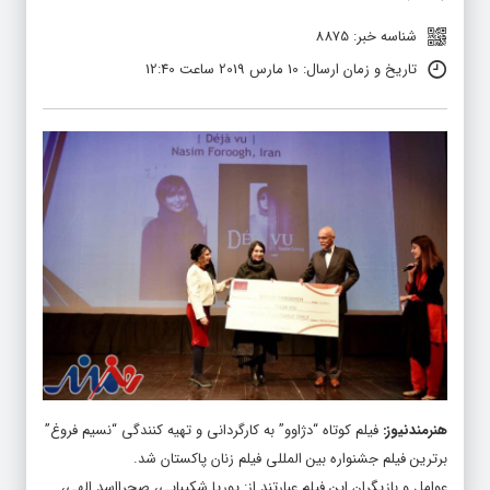
شناسه خبر: 8875
تاریخ و زمان ارسال: 10 مارس 2019 ساعت 12:40
هنرمندنیوز
:
فیلم کوتاه “دژاوو” به کارگردانی و تهیه کنندگی “نسیم فروغ”
برترین فیلم جشنواره بین المللی فیلم زنان پاکستان شد.
عوامل و بازیگران این فیلم عبارتند از: پوریا شکیبایی، صحرااسد الهی،