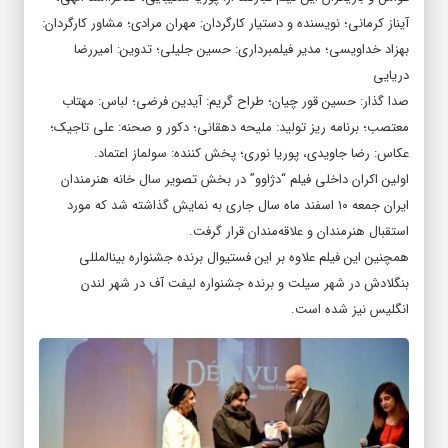
آیناز کرمانی؛ نویسنده و دستیار کارگردان: مهران مرادی؛ مشاور کارگردان:
بهزاد خداویسی؛ مدیر فیلمبرداری: حسین جلیلی؛ تدوین: امیررضا
دریایی
صدا گذار: حسین قور چیان؛ طراح گریم: آیدین فرضی؛ لباس: مهتاب
معتصب؛ برنامه ریز تولید: ملیحه دهقانی؛ دکور و صحنه: علی تاجیک؛
عکاس: رضا جاویدی، پوریا نوری؛ پخش کننده: سولماز اعتماد.
اولین اکران داخلی فیلم “دژاوو” در بخش تصویر سال خانه هنرمندان
ایران جمعه ۱۰ اسفند ماه سال جاری به نمایش گذاشته شد که مورد
استقبال هنرمندان و علاقه‌مندان قرار گرفت.
همچنین این فیلم علاوه بر این فستیوال برنده جشنواره بین‎المللی
بنگلادش در شهر سیلت و برنده جشنواره لیفت آف در شهر لندن
انگلیس نیز شده است.