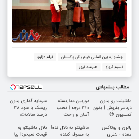
جشنواره بين المللي فيلم زنان پاكستان
فیلم دژاوو
نسیم فروغ
هنرمند نیوز
مطالب پیشنهادی
ماشینت رو بدون
دوربین مداربسته
سرمایه گذاری بدون
دردسر بفروش | بدون
360 درجه | نصب
ریسک با سود 38
کمسیون 😍
آسان و راحت
درصد سالانه📈
بالون و بوتاکس
ماشینتو به دلال نده!
دلال ماشینتو به
معده - لاغری
به مصرف کننده
قیمت نمیخره! بیا