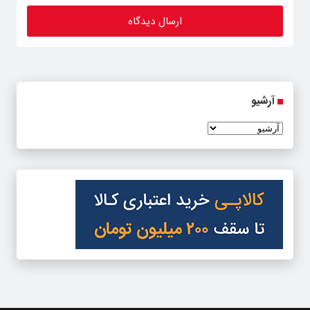
آرشیو