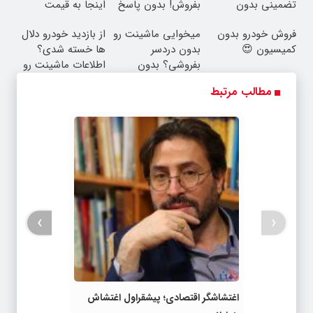
تضمینی بدون
بفروش! بدون پاسخ
اینجا به قیمت
جراحی
به یک تماس
بفروش*فقط خریدار
فروش خودرو بدون
میخوایی ماشینت رو
از بازدید خودرو دلال
واقعی*
کمیسیون 😍
بدون دردسر
ها خسته شدی؟
بفروشی؟ بدون
اطلاعات ماشینت رو
کمیسیون
اینجا ثبت کن
مطالب مرتبط
›
‹
اغتشاشگر اقتصادی؛ پیشقراول اغتشاش