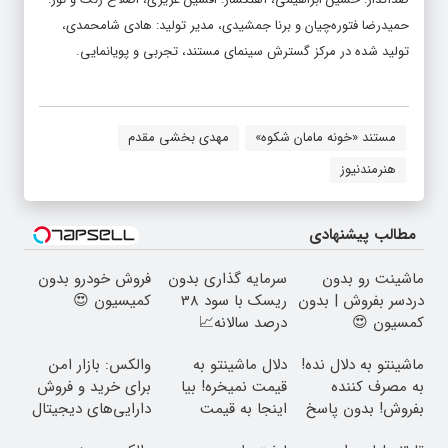
حمیدرضا فتوره‌چیان و برنا جمشیدی، مدیر تولید: هادی شامحمدی،
تولید شده در مرکز گسترش سینمای مستند، تجربی و پویانمایی.
مستند «خونه مامان شکوه»
مهدی بخشی مقدم
هنرمندنیوز
مطالب پیشنهادی
ماشینت رو بدون
سرمایه گذاری بدون
فروش خودرو بدون
دردسر بفروش | بدون
ریسک با سود 38
کمیسیون 😍
کمسیون 😍
درصد سالانه📈
ماشینتو به دلال نده!
دلال ماشینتو به
والکس: بازار امن
به مصرف کننده
قیمت نمیخره! بیا
برای خرید و فروش
بفروش! بدون پاسخ
اینجا به قیمت
دارایی‌های دیجیتال
به یک تماس
بفروش*فقط خریدار