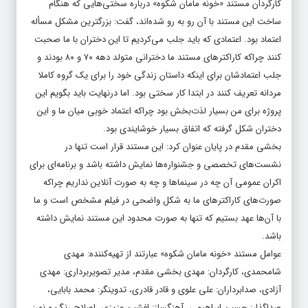
کارگردان مستند «خونه مامان شکوه» درباره سختی‌هایی که هنگام
ساخت این مستند با آن رو به رو شده‌اند، گفت: بزرگترین مشکل مسأله
اعتماد بود. اعتمادی که باید جلب می‌کردیم تا این دختران با ما صحبت
کنند چراکه کاراکترهای مستند ما دخترانی متولد دهه ۷۰ و ۸۰ بودند و
جلب اعتمادشان برای اینکه داستان زندگی خود را برای یک گروه کاملا
مردانه تعریف کنند در ابتدا کار سختی بود. اما درنهایت باید بگویم این
پروژه برای من بسیار لذت‌بخش بود چراکه اعتماد خوبی میان ما و این
دختران شکل گرفته که اتفاق بسیار خوشایندی بود.
بخشی مقدم در پایان عنوان کرد: این مستند قرار است تنها در
نشست‌های تخصصی و جشنواره‌ها نمایش داشته باشد و برنامه‌ای برای
اکران عمومی آن چه در سینماها و چه به صورت آنلاین نداریم چراکه
صورت‌های کاراکترهای ما به شکل واضحی در فیلم مشخص است و ما
با آن‌ها عهد بستیم که تنها به صورت محدود این مستند نمایش داشته
باشد.
عوامل مستند «خونه مامان شکوه» عبارتند از تهیه‌کننده: مهدی
شامحمدی، کارگردان: مهدی بخشی مقدم، مدیر تصویربرداری: مهدی
آزادی، صدابرداران: علی علوی و قادر قادری، تدوینگر: محمد بابایی،
صداگذار: حسین ابراهیمی، آهنگساز: افشین عزیزی، اصلاح رنگ و نور: