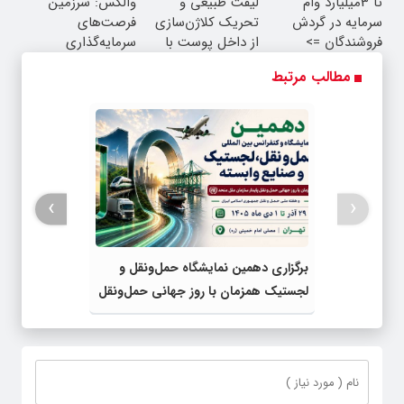
تا 3میلیارد وام
لیفت طبیعی و
والکس: سرزمین
واقعی*
سرمایه در گردش
تحریک کلاژن‌سازی
فرصت‌های
فروشندگان =>
از داخل پوست با
سرمایه‌گذاری
فروشگاهت رو ثبت
24ماه ماندگاری ✅
دیجیتال شما
مطالب مرتبط
کن
جوان شو
›
‹
برگزاری دهمین نمایشگاه حمل‌ونقل و
لجستیک همزمان با روز جهانی حمل‌ونقل
پایدار سازمان ملل متحد