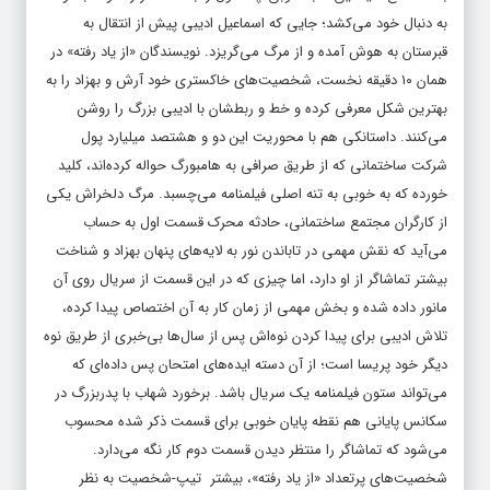
قبرستان به هوش آمده و از مرگ می‌گریزد. نویسندگان «از یاد رفته» در
همان ۱۰ دقیقه نخست، شخصیت‌های خاکستری خود آرش و بهزاد را به
بهترین شکل معرفی کرده و خط و ربطشان با ادیبی بزرگ را روشن
می‌کنند. داستانکی هم با محوریت این دو و هشتصد میلیارد پول
شرکت ساختمانی که از طریق صرافی به هامبورگ حواله کرده‌اند، کلید
خورده که به خوبی به تنه اصلی فیلمنامه می‌چسبد. مرگ دلخراش یکی
از کارگران مجتمع ساختمانی، حادثه محرک قسمت اول به حساب
می‌آید که نقش مهمی در تاباندن نور به لایه‌های پنهان بهزاد و شناخت
بیشتر تماشاگر از او دارد، اما چیزی که در این قسمت از سریال روی آن
مانور داده شده و بخش مهمی از زمان کار به آن اختصاص پیدا کرده،
تلاش ادیبی برای پیدا کردن نوه‌اش پس از سال‌ها بی‌خبری از طریق نوه
دیگر خود پریسا است؛ از آن دسته ایده‌های امتحان پس داده‌ای که
می‌تواند ستون فیلمنامه یک سریال باشد. برخورد شهاب با پدربزرگ در
سکانس پایانی هم نقطه پایان خوبی برای قسمت ذکر شده محسوب
می‌شود که تماشاگر را منتظر دیدن قسمت دوم کار نگه می‌دارد.
شخصیت‌های پرتعداد «از یاد رفته»، بیشتر تیپ-شخصیت به نظر
می‌رسند که با پیشرفت کار قطعا شاهد تغییراتی در آنها می‌شویم. به