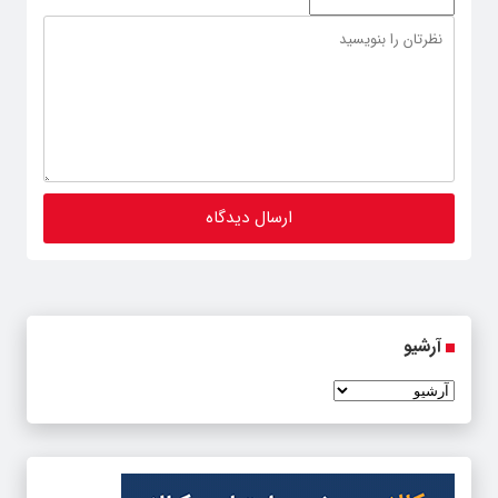
آرشیو