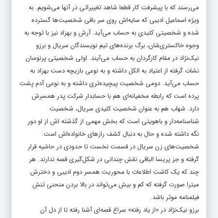
ویژه اسماعیل ادیبی که سایه‌اش روی سر باقی شخصیت‌ها گسترده
شده و شخصیتی کلیدی به حساب می‌آید. آرش و بهزاد نیز با توجه به
وجوه خاکستری‌شان، برگ برنده‌های تیم نویسندگان سریال و برزو
نیک‌نژاد در مقام کارگردان به حساب می‌آیند. اولی شخصیتی پرنوسان
نشات گرفته از اعتیاد به الکل داشته و به نوعی بازیچه دست بهزاد به
حساب می‌آید. دومی شخصیت پیچیده‌تری داشته و به نوعی آدم پشت
پرده است که رابطه مخفیانه‌ای هم با حسابدار شرکت پدر همسرش
دارد. شهاب هم به عنوان شخصیت کلیدی سریال، شخصیت
شناسنامه‌دار و باهویتی است که بخش مهمی از گذشته اش از او دور
نگه داشته شده و حال به دنبال کشف رازهای خانواده‌اش است.
شخصیت‌های زن سریال در قسمت نخست تا حدودی در حاشیه قرار
گرفته و جز پریسا الباقی نقش چندانی در شکل‌گیری قصه ندارند. هر
چند که یک کاشت اطلاعات با محوریت همسر دوم ادیبی و دخترش
میترا صورت گرفته که کم و بیش می‌تواند در بالا بردن منحنی تنش
فیلمنامه موثر باشد.
برزو نیک‌نژاد در «از یاد رفته» سراغ قصه‌ای آشنا رفته تا از دل آن
ملودرامی پرکشش و جذاب بیرون بیاورد که قسمت نخست نیز نوید آن