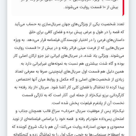
تعدد شخصیت یکی از ویژگی‌های جهان سریال‌سازی به حساب می‌آید
که قصه را در طول و عرض پیش برده و فضای کافی برای خلق
داستان‌های فرعی را در اختیار نویسندگان فیلمنامه قرار می‌دهد. به ویژه
سریال‌هایی که از فرمت مینی فراتر رفته و در بیش از ۱۰ قسمت روایت
می‌شوند. ویژگی یاد شده، در سریال‌های ایرانی نیز جزو ارکان اصلی کار
بوده و گاه شدت بیشتری هم نسبت به نمونه‌های غیرایرانی دارد به
همین دلیل هم قسمت اول سریال‌های اینچنینی صرفا به معرفی تعداد
زیادی از شخصیت‌های اصلی و گاه مکمل و روابط میان آنها اختصاص
پیدا کرده تا تماشاگر با فضای کلی کار آشنا شود. سریال «از یاد رفته» به
کارگردانی برزو نیک‌نژاد از جمله این آثار است که به تازگی قسمت
نخست آن از پلتفرم فیلم‌نت پخش شده است.
نیک‌نژاد پس از موفقیت سریال «مرداب» سراغ قالب همچنان جذاب و
امتحان پس‌داده ملودرام رفته و قصه خود را براساس فیلمنامه‌ای از نوید
محمودی و مهدی اسدزاده روایت می‌کند؛ آن هم با یک شروع کوبنده که
به اصطلاح سینمایی‌ها به خوبی چک اول را به تماشاگر زده و کنجکاوانه
به دنبال خود می‌کشد؛ جایی که اسماعیل ادیبی پیش از انتقال به