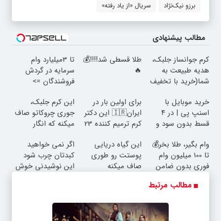
مطالب پیشنهادی
کرم جوانساز جلبک،
طلا قسطی شد!!!!💰
تا 3میلیارد وام
هدیه طبیعت به
🔥
سرمایه در گردش
شما(خرید با تخفیف
فروشندگان =>
ویژه)
فروشگاهت رو ثبت
خرید موبایل با
برای اولین بار در
این کرم جلبک،
کن
اسنپ پی | در ۴
ایران🇮🇷 این دکتر
جوری چروکاتو صاف
قسط بدون سود و
کرم ترمیم کننده 23
میکنه که انگار
کارمزد!
روزه ساخت!
بوتاکس کردی!
وام بگیر، طلا بخر💰
این گیاه دریایی
اگر نمی خواهید
(تخفیف ویژه)
تا 100 میلیون وام
پوستت رو طوری
کبدتان چرب شود
فوری بدون ضامن
صاف میکنه
این نوشیدنی خوش
انگار20سال جوون
طعم را بنوشید
مطالب مرتبط
شدی🔥لینک خرید