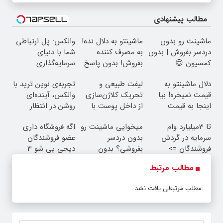
مطالب پیشنهادی
ماشینت رو بدون
ماشینتو به دلال نده!
والکس: پل ارتباطی
دردسر بفروش | بدون
به مصرف کننده
شما با دنیای
کمسیون 😍
بفروش! بدون پاسخ
سرمایه‌گذاری
به یک تماس
دیجیتال
دلال ماشینتو به
لیفت طبیعی و
تجربه‌ی نوین ترید با
قیمت نمیخره! بیا
تحریک کلاژن‌سازی
والکس، آینده‌ای
اینجا به قیمت
از داخل پوست با
روشن در انتظار
بفروش*فقط خریدار
24ماه ماندگاری ✅
شماست
تا 3میلیارد وام
میخوایی ماشینت رو
اگه فروشگاه داری
واقعی*
جوان شو
سرمایه در گردش
بدون دردسر
عضو فروشندگان
فروشندگان =>
بفروشی؟ بدون
دیجی پی شو 3
فروشگاهت رو ثبت
کمیسیون
میلیارد وام بگیر
مطالب مرتبط
کن
مطلب مرتبطی یافت نشد.