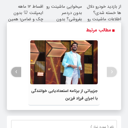
به یک تماس
بفروش*فقط خریدار
از بازدید خودرو دلال
میخوایی ماشینت رو
اقساط ۱۲ ماهه
واقعی*
ها خسته شدی؟
بدون دردسر
ایمپلنت 🦷 بدون
اطلاعات ماشینت رو
بفروشی؟ بدون
چک و ضامن؛ همین
اینجا ثبت کن
کمیسیون
امروز اقدام کن ✅
مطالب مرتبط
›
‹
جزییاتی از برنامه استعدادیابی خوانندگی
با اجرای فرزاد فرزین