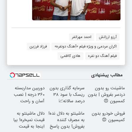
آرزو ارزانش
احمد مهرانفر
اکران مردمی و ویژه فیلم «آهنگ دونفره»
فرزاد فرزین
فیلم آهنگ دو نفره
هادی کاظمی
مطالب پیشنهادی
ماشینت رو بدون
سرمایه گذاری بدون
دوربین مداربسته
دردسر بفروش | بدون
ریسک با سود 38
360 درجه | نصب
کمسیون 😍
درصد سالانه📈
آسان و راحت
فروش خودرو بدون
ماشینتو به دلال نده!
دلال ماشینتو به
کمیسیون 😍
به مصرف کننده
قیمت نمیخره! بیا
بفروش! بدون پاسخ
اینجا به قیمت