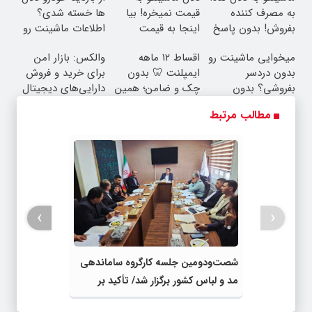
به مصرف کننده
قیمت نمیخره! بیا
ها خسته شدی؟
بفروش! بدون پاسخ
اینجا به قیمت
اطلاعات ماشینت رو
به یک تماس
بفروش*فقط خریدار
اینجا ثبت کن
میخوایی ماشینت رو
اقساط ۱۲ ماهه
والکس: بازار امن
واقعی*
بدون دردسر
ایمپلنت 🦷 بدون
برای خرید و فروش
بفروشی؟ بدون
چک و ضامن؛ همین
دارایی‌های دیجیتال
کمیسیون
امروز اقدام کن ✅
مطالب مرتبط
›
‹
شصت‌ودومین جلسه کارگروه ساماندهی
مد و لباس کشور برگزار شد/ تأکید بر
مرجعیت کارگروه در ساماندهی مد و