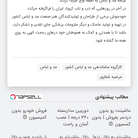
عرصه مد و لباس به نقطه اوج صرف کردند.
در آخر در روزهایی که تب و تاب کرونا، ایران را فراگرفته حرکت
خودجوش برخی از طراحان و تولیدکنندگان هنر-صنعت مد و لباس کشور
در تهیه و تولید ماسک و دیگر ملزومات پزشکی جای تقدیر و تشکر دارد،
باشد تا با همدلی و کمک به هموطنان خود درهای رحمت الهی به روی
همه ما گشاده شود.
کارگروه ساماندهی مد و لباس کشور
مد و لباس
مرضیه شفاپور
مطالب پیشنهادی
ماشینت رو بدون
دوربین مداربسته
فروش خودرو بدون
دردسر بفروش | بدون
360 درجه | نصب
کمیسیون 😍
کمسیون 😍
آسان و راحت
ماشینتو به دلال نده!
دلال ماشینتو به
از بازدید خودرو دلال