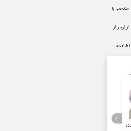
 منتخب با
رزان‌تر از
اطرافت،
›
اده
۱۷ شهر و روستای ایران در فهرست جهانی
وضعیت 