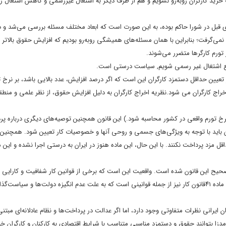
رید کارگران روبه‌رو نشویم و هم از طرف دیگر به اشتغال غیررسمی و کاهش اشتغال 
ای قبل در شورا حاکم بوده، به این صورت است که ابعاد مختلف مسئله بررسی می‌شد و د
‌گرفت؛ بنابراین با همان مسئله‌های همیشگی روبه‌رو بودیم که افزایش حقوق بالاتر ا
تورم کارگرها متضرر می‌شوند.
 مانع اشتغال غیر رسمی شویم, سیاست درستی است.
عیین حداقل دستمزد کارگران این است که اگر درصد افزایش، عدد بالایی باشد، بر نرخ تو
اخراج کارگران می شود.نظریه اخراج کارگران به دلیل افزایش حقوق، از نظر علمی و منطق
د بر اساس نرخ تورم واقعی در کشور محاسبه شود.) این قانون همچنین توصیه‌های دیگری درباره پ
ران باید با توجه به ویژگی‌های جسمی و روحی آنها و خصوصیات کار تعیین شود. همچنین ک
ل مزد پرداخت نکنند. با این حال، این ماده هنوز در ایران به درستی اجرا نشده و این
صحیح این قانون شده است. واقعیت این است که برخی از قوانین کار شفافیت و کارایی لاز
و برخی دیگر به دلیل مشکلات ساختاری اقتصاد کشور به درستی اجرا نمی‌شوند. ماده ۴۱قانون کار نیز از جمله قوانینی است که به علت عدم انگیزه دولت‌ها و سی
یرانی نظرات متفاوتی وجود دارد، اما اگر عدالت در پرداخت‌ها و نظام عادلانه‌ای مبتنی
مدزا بتوانند حقوق و دستمزد مناسبی متناسب با شرایط اقتصادی به کارکنان و کارگران خ