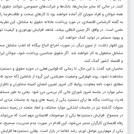
کنند، در حالی که سایر سازمان‌ها، بانک‌ها و شرکت‌های خصوصی نتوانند حقوق ای
همه جوانان و افراد جویای کار آماده خواهند بود تا کارهای سخت و طاقت‌فرسا را 
به گفته کارشناس اقتصادی، در مورد پرداخت عادلانه حقوق به مشاغل، این نظریه ک
علمی است. در واقع، اگر چنین اتفاقی بیفتد، شاهد افزایش بهره‌وری و کیفیت تولی
و بهبود مستمر در تولید کمک خواهند کرد.
وی اظهار داشت: از سوی دیگر، در صورت اخراج اتباع بیگانه که اغلب مشاغل سخت 
مشاغل مشغول به کار خواهند شد. اگر حقوق متناسبی پرداخت شود، جوانان ایرا
و اقتصاد کشور کمک کنند.
حاجیان فرد گفت: با این حال، تا زمانی که قوانین فعلی در حوزه حقوق و دستمزد 
مشاهده نشود، روند قهقرایی وضعیت معیشتی این گروه از شاغلین (که حدود ۱۵میلیون نفر و خانواده‌هایشان ۸۰ درصد جمعیت کشور را شامل می‌شوند.) ادامه خواهد داشت.
مطابق دعوت نامه معاونت روابط کار، امروز تعیین اعضای کمیته مشاوران و ناظ
سایر موارد در جلسه امروز شورای عالی کار بررسی می شود. یعنی به طور مستق
قدرت پرداخت بنگاه ها برای دستمزد یکی از زمینه های ورود به جلسات مزدی ا
سنوات گذشته نیز در جلسات ابتدایی موارد مختلف و ابعاد متعدد در زمینه دستم
‌در مجموع افزایش دستمزدها یکی از موضوعات اقتصادی مهم است که می‌تواند تأ
رفاه اقتصادی کارگران منجر می‌شود، این اقدام در صورت عدم مدیریت صحیح،
یکی از مهم‌ترین عوامل تورم، رشد تقاضا در بازار است. وقتی دستمزدها افزایش می‌