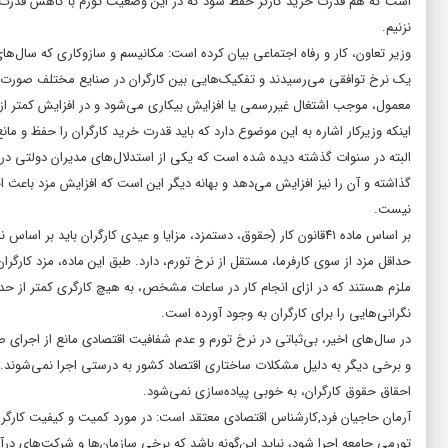
است که هم قدرت خرید کارگر حفظ شود که در این وضعیت تورم با کاهش قدرت خ
نزنیم.
وزیر تعاون، کار و رفاه اجتماعی بیان کرده است: مکانیسم و سازوکاری که سال‌ه
یک نرخ توافقی می‌رسیدند و تفکیک‌هایی بین کارگران در صنایع مختلف صورت نمی
معمول، موجب اشتغال غیررسمی یا افزایش بیکاری می‌شود و در افزایش کمتر از 
اینکه وزیرکار اشاره به این موضوع دارد که باید قدرت خرید کارگران را حفظ و
البته در سنوات گذشته دیده شده است که یکی از استدلال‌های مدیران دولتی در ت
گذاشته و آن را نیز افزایش می‌دهد و بهانه دیگر این است که افزایش مزد باعث 
نیست.
بر اساس ماده ۴۱قانون کار (حقوق، دستمزد، مزایا و عیدی کارگران بای
حداقل مزد از سوی کارفرما، مستقل از نرخ تورم، دارد. طبق این ماده، مزد کارگ
ملزم هستند که در ازای انجام کار در ساعات مشخص، به هیچ کارگری کمتر از حداق
نگرانی‌هایی را برای کارگران به وجود آورده است.
در سال‌های اخیر، بی‌ثباتی در نرخ تورم و عدم شفافیت اقتصادی مانع از اجرای 
احقاق حقوق کارگران، به خوبی پیاده‌سازی نمی‌شود.
آرمان حاجیان فرد,‌کارشناس اقتصادی معتقد است: در مورد کمیت و کیفیت کارگران ا
تورمی جامعه اجرا شود، نباید این‌گونه باشد که برخی سازمان‌ها و شرکت‌های درآ