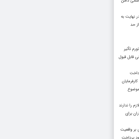
رسمی دامن
ر نهایت به
ز حد
رم تأثیر
ی قابل قبول
رداخت
ارفرمایان
 موضوع
م را ندارند
است‌گذاران برای
 بر واقعیت
ود پرداخت