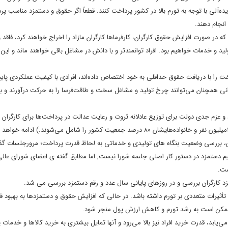
ده‌آلی با توجه به تورم بالا در کشور پرداخت کنند. قطعاً اگر حقوق و دستمزد مناسب پ
انجام دهند.
ه در صورت افزایش حقوق کارگران، کارفرماها کارگران مازاد را اخراج خواهند کرد، فاقد
د و خدمات خواهیم بود. افراد توانمندتر و با دانش در مشاغل باقی خواهند ماند و این ا
را با دریافت حقوق حداقلی به خود اختصاص داده‌اند، افرادی با کیفیت عملکردی پایین
نی همچنان می‌توانند چرخ تولید و مشاغل سخت و طاقت‌فرسا را به حرکت درآورند و به
و عزم جدی دولت برای توزیع عادلانه ثروت و رعایت عدالت در پرداخت‌ها برای کارگران و
ران، بررسی وضعیت بنگاه های تولیدی و خدماتی به لحاظ قدرت پرداخت؛ مرورجلسات گذ
یم دستمزد در دستور کار اصلی جلسه شورا نیست, اما مطابق گفته ی اعضای شورای عالی
ست.
زد کارگران بررسی و در روزهای پایانی سال عدد و رقم دستمزد بررسی می شد.
ثیرات متعددی بر تورم داشته باشد. در حالی که افزایش حقوق و دستمزدها به بهبود ق
 ممکن است به رشد تورم و کاهش ارزش پول منجر شود.
یابد، قدرت خرید افراد نیز بالا می‌رود و آنها تمایل بیشتری به خرید کالاها و خدمات پ